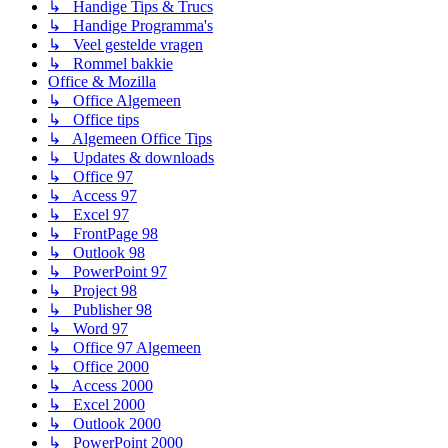
↳ Handige Tips & Trucs
↳ Handige Programma's
↳ Veel gestelde vragen
↳ Rommel bakkie
Office & Mozilla
↳ Office Algemeen
↳ Office tips
↳ Algemeen Office Tips
↳ Updates & downloads
↳ Office 97
↳ Access 97
↳ Excel 97
↳ FrontPage 98
↳ Outlook 98
↳ PowerPoint 97
↳ Project 98
↳ Publisher 98
↳ Word 97
↳ Office 97 Algemeen
↳ Office 2000
↳ Access 2000
↳ Excel 2000
↳ Outlook 2000
↳ PowerPoint 2000