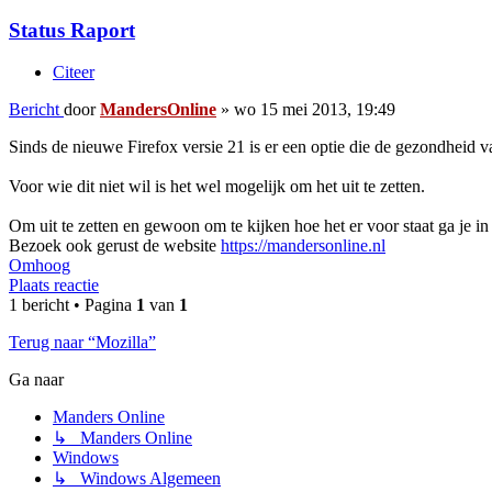
Status Raport
Citeer
Bericht
door
MandersOnline
»
wo 15 mei 2013, 19:49
Sinds de nieuwe Firefox versie 21 is er een optie die de gezondheid v
Voor wie dit niet wil is het wel mogelijk om het uit te zetten.
Om uit te zetten en gewoon om te kijken hoe het er voor staat ga je i
Bezoek ook gerust de website
https://mandersonline.nl
Omhoog
Plaats reactie
1 bericht • Pagina
1
van
1
Terug naar “Mozilla”
Ga naar
Manders Online
↳ Manders Online
Windows
↳ Windows Algemeen