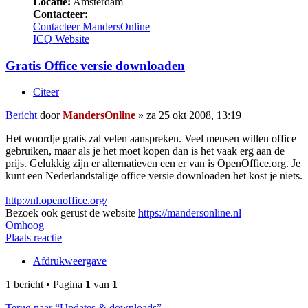
Locatie:
Amsterdam
Contacteer:
Contacteer MandersOnline
ICQ
Website
Gratis Office versie downloaden
Citeer
Bericht
door
MandersOnline
»
za 25 okt 2008, 13:19
Het woordje gratis zal velen aanspreken. Veel mensen willen office
gebruiken, maar als je het moet kopen dan is het vaak erg aan de
prijs. Gelukkig zijn er alternatieven een er van is OpenOffice.org. Je
kunt een Nederlandstalige office versie downloaden het kost je niets.
http://nl.openoffice.org/
Bezoek ook gerust de website
https://mandersonline.nl
Omhoog
Plaats reactie
Afdrukweergave
1 bericht • Pagina
1
van
1
Terug naar “Updates & downloads”