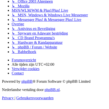
↳ Office 2003 Algemeen
↳ Mozilla
MSN/WLM/WM & Plus!/Plus! Live
↳ MSN, Windows & Windows Live Messenger
↳ Messenger Plus! & Messenger Plus! Live
Overige
↳ Antivirus en Beveiliging
↳ Spyware en Adaware bestrijding
↳ CD Brand Programma's
↳ Hardware & Randapparatuur
↳ phpBB / Forum / Website
↳ Babbelhoek
Forumoverzicht
Alle tijden zijn
UTC+02:00
Verwijder cookies
Contact
Powered by
phpBB
® Forum Software © phpBB Limited
Nederlandse vertaling door
phpBB.nl
.
Privacy
|
Gebruikersvoorwaarden