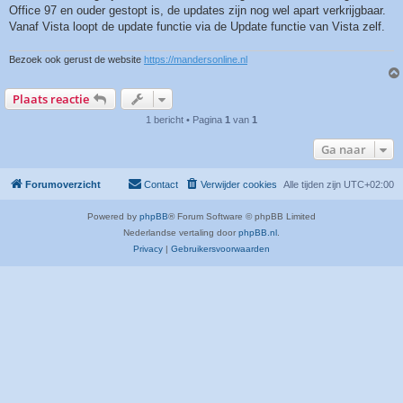
Office 97 en ouder gestopt is, de updates zijn nog wel apart verkrijgbaar.
Vanaf Vista loopt de update functie via de Update functie van Vista zelf.
Bezoek ook gerust de website
https://mandersonline.nl
Plaats reactie
1 bericht • Pagina
1
van
1
Ga naar
Forumoverzicht
Contact
Verwijder cookies
Alle tijden zijn
UTC+02:00
Powered by
phpBB
® Forum Software © phpBB Limited
Nederlandse vertaling door
phpBB.nl
.
Privacy
|
Gebruikersvoorwaarden