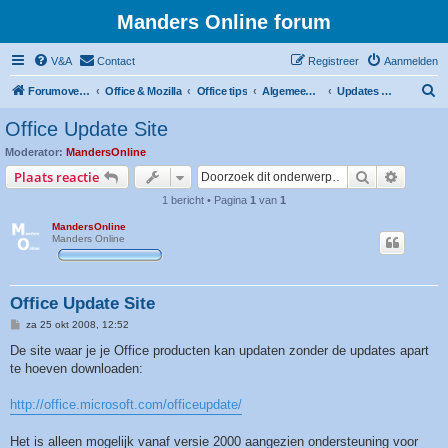
Manders Online forum
V&A
Contact
Registreer
Aanmelden
Z
Forumoverzicht
Office & Mozilla
Office tips
Algemeen Office Tips
Updates & downloads
o
Office Update Site
e
Moderator:
MandersOnline
k
Zoek
Uitgebr
Plaats reactie
1 bericht • Pagina
1
van
1
MandersOnline
Manders Online
Office Update Site
B
za 25 okt 2008, 12:52
e
r
De site waar je je Office producten kan updaten zonder de updates apart
i
te hoeven downloaden:
c
h
t
http://office.microsoft.com/officeupdate/
Het is alleen mogelijk vanaf versie 2000 aangezien ondersteuning voor