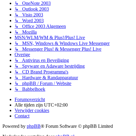
↳ OneNote 2003
↳ Outlook 2003
↳ Visio 2003
↳ Word 2003
↳ Office 2003 Algemeen
↳ Mozilla
MSN/WLM/WM & Plus!/Plus! Live
↳ MSN, Windows & Windows Live Messenger
↳ Messenger Plus! & Messenger Plus! Live
Overige
↳ Antivirus en Beveiliging
↳ Spyware en Adaware bestrijding
↳ CD Brand Programma's
↳ Hardware & Randapparatuur
↳ phpBB / Forum / Website
↳ Babbelhoek
Forumoverzicht
Alle tijden zijn
UTC+02:00
Verwijder cookies
Contact
Powered by
phpBB
® Forum Software © phpBB Limited