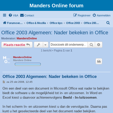
Manders Online forum
V&A
Contact
Registreer
Aanmelden
Z
Forumoverzicht
Office & Mozilla
Office tips
Office 2003
Office 2003 Algemeen
o
Office 2003 Algemeen: Nader bekeken in Office
e
Moderator:
MandersOnline
k
Zoek
Uitgebr
Plaats reactie
1 bericht • Pagina
1
van
1
MandersOnline
Manders Online
Office 2003 Algemeen: Nader bekeken in Office
B
za 25 okt 2008, 12:45
e
r
Om een deel van een document in Microsoft Office wat nader te bekijken
i
biedt de software u de mogelijkheid tot in- en uitzoomen. In Word en
c
h
Excel kiest u daarvoor achtereenvolgens
Beeld - In-/uitzoomen
.
t
In het scherm In- en uitzoomen kiest u dan de vervolgactie. Daarna pas
kunt u het geselecteerde deel van het document nader bekijken.