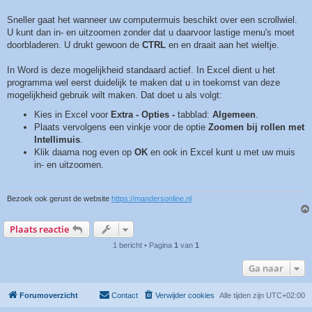
Sneller gaat het wanneer uw computermuis beschikt over een scrollwiel.
U kunt dan in- en uitzoomen zonder dat u daarvoor lastige menu's moet
doorbladeren. U drukt gewoon de
CTRL
en en draait aan het wieltje.
In Word is deze mogelijkheid standaard actief. In Excel dient u het
programma wel eerst duidelijk te maken dat u in toekomst van deze
mogelijkheid gebruik wilt maken. Dat doet u als volgt:
Kies in Excel voor
Extra - Opties -
tabblad:
Algemeen
.
Plaats vervolgens een vinkje voor de optie
Zoomen bij rollen met
Intellimuis
.
Klik daarna nog even op
OK
en ook in Excel kunt u met uw muis
in- en uitzoomen.
Bezoek ook gerust de website
https://mandersonline.nl
Plaats reactie
1 bericht • Pagina
1
van
1
Ga naar
Forumoverzicht
Contact
Verwijder cookies
Alle tijden zijn
UTC+02:00