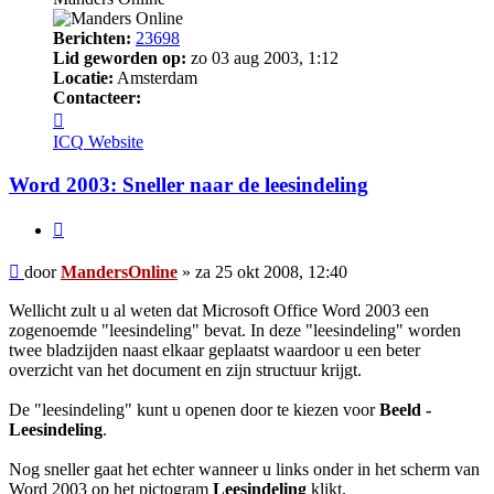
Berichten:
23698
Lid geworden op:
zo 03 aug 2003, 1:12
Locatie:
Amsterdam
Contacteer:
Contacteer
MandersOnline
ICQ
Website
Word 2003: Sneller naar de leesindeling
Citeer
Bericht
door
MandersOnline
»
za 25 okt 2008, 12:40
Wellicht zult u al weten dat Microsoft Office Word 2003 een
zogenoemde "leesindeling" bevat. In deze "leesindeling" worden
twee bladzijden naast elkaar geplaatst waardoor u een beter
overzicht van het document en zijn structuur krijgt.
De "leesindeling" kunt u openen door te kiezen voor
Beeld -
Leesindeling
.
Nog sneller gaat het echter wanneer u links onder in het scherm van
Word 2003 op het pictogram
Leesindeling
klikt.