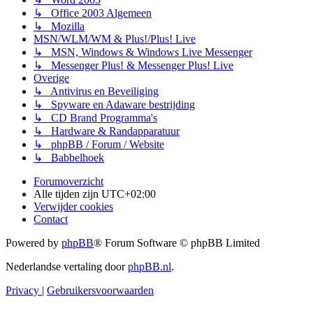
↳ Office 2003 Algemeen
↳ Mozilla
MSN/WLM/WM & Plus!/Plus! Live
↳ MSN, Windows & Windows Live Messenger
↳ Messenger Plus! & Messenger Plus! Live
Overige
↳ Antivirus en Beveiliging
↳ Spyware en Adaware bestrijding
↳ CD Brand Programma's
↳ Hardware & Randapparatuur
↳ phpBB / Forum / Website
↳ Babbelhoek
Forumoverzicht
Alle tijden zijn
UTC+02:00
Verwijder cookies
Contact
Powered by
phpBB
® Forum Software © phpBB Limited
Nederlandse vertaling door
phpBB.nl
.
Privacy
|
Gebruikersvoorwaarden