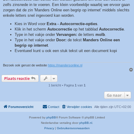
zelfs zinsnede in te voeren. Een klein voorbeeldje waarbij we ervoor gaan
zorgen dat de zin 'Manders Online een begrip op internet' middels slechts
enkele letters snel ingevoerd kan worden.
Kies in Word voor
Extra - Autocorrectie-opties
.
Klik in het scherm
Autocorrectie
op het tabblad
Autocorrectie
.
Type in het vakje onder
Vervangen:
de letters
molb
.
Type in het vakje onder
Door:
de tekst
Manders Online een
begrip op internet
.
Eventueel kunt u ook een stuk tekst uit een document kopi
Bezoek ook gerust de website
https://mandersonline.nl
Plaats reactie
1 bericht • Pagina
1
van
1
Ga naar
Forumoverzicht
Contact
Verwijder cookies
Alle tijden zijn
UTC+02:00
Powered by
phpBB
® Forum Software © phpBB Limited
Nederlandse vertaling door
phpBB.nl
.
Privacy
|
Gebruikersvoorwaarden