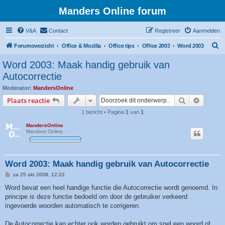
Manders Online forum
V&A
Contact
Registreer
Aanmelden
Z
Forumoverzicht
Office & Mozilla
Office tips
Office 2003
Word 2003
o
Word 2003: Maak handig gebruik van
e
Autocorrectie
k
Moderator:
MandersOnline
Zoek
Uitgebr
Plaats reactie
1 bericht • Pagina
1
van
1
MandersOnline
Manders Online
Word 2003: Maak handig gebruik van Autocorrectie
B
za 25 okt 2008, 12:22
e
r
Word bevat een heel handige functie die Autocorrectie wordt genoemd. In
i
principe is deze functie bedoeld om door de gebruiker verkeerd
c
h
ingevoerde woorden automatisch te corrigeren.
t
De Autocorrectie kan echter ook worden gebruikt om snel een woord of