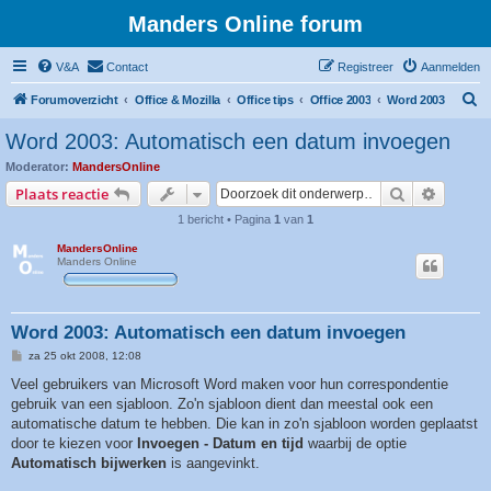
Manders Online forum
V&A
Contact
Registreer
Aanmelden
Z
Forumoverzicht
Office & Mozilla
Office tips
Office 2003
Word 2003
o
Word 2003: Automatisch een datum invoegen
e
Moderator:
MandersOnline
k
Zoek
Uitgebr
Plaats reactie
1 bericht • Pagina
1
van
1
MandersOnline
Manders Online
Word 2003: Automatisch een datum invoegen
B
za 25 okt 2008, 12:08
e
r
Veel gebruikers van Microsoft Word maken voor hun correspondentie
i
gebruik van een sjabloon. Zo'n sjabloon dient dan meestal ook een
c
h
automatische datum te hebben. Die kan in zo'n sjabloon worden geplaatst
t
door te kiezen voor
Invoegen - Datum en tijd
waarbij de optie
Automatisch bijwerken
is aangevinkt.