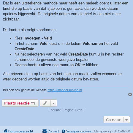
Dat is een uitstekende methode maar heeft een nadeel: opent u later een
brief die op basis van dat sjabloon is gemaakt, dan wordt de datum
opnieuw bijgewerkt. De originele datum van die brief is dan niet meer
zichtbaar.
Dit kunt u als volgt voorkomen:
Kies
Invoegen - Veld
In het scherm
Veld
kiest u in de kolom
Veldnamen
het veld
CreateDate
.
Na het selecteren van het veld
CreateDate
kunt u in het rechter
schermdeel de gewenste weergave bepalen
Daarna hoeft u alleen nog maar op
OK
te klikken
Alle brieven die u op basis van het sjabloon maakt zullen wanneer ze
weer geopend worden altijd de originele datum bevatten.
Bezoek ook gerust de website
https://mandersonline.nl
Plaats reactie
1 bericht • Pagina
1
van
1
Ga naar
Forumoverzicht
Contact
Verwijder cookies
Alle tijden zijn
UTC+02:00