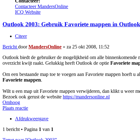
Contacteer:
Contacteer MandersOnline
ICQ
Website
Outlook 2003: Gebruik Favoriete mappen in Outloo
Citeer
Bericht
door
MandersOnline
»
za 25 okt 2008, 11:52
Outlook biedt de gebruiker de mogelijkheid om alle binnenkomende ma
overzicht kwijt raakt. Gelukkig heeft Outlook de optie
Favoriete ma
Om een bestaande map toe te voegen aan Favoriete mappen hoeft u alle
Favoriete mappen
.
Wilt u een map uit Favoriete mappen verwijderen, dan klikt u weer me
Bezoek ook gerust de website
https://mandersonline.nl
Omhoog
Plaats reactie
Afdrukweergave
1 bericht • Pagina
1
van
1
Terug naar “Outlook 2003”