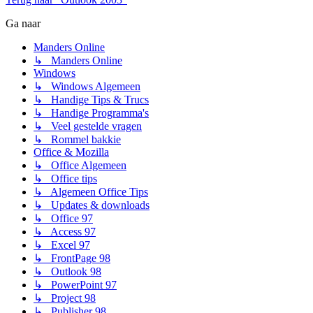
Ga naar
Manders Online
↳ Manders Online
Windows
↳ Windows Algemeen
↳ Handige Tips & Trucs
↳ Handige Programma's
↳ Veel gestelde vragen
↳ Rommel bakkie
Office & Mozilla
↳ Office Algemeen
↳ Office tips
↳ Algemeen Office Tips
↳ Updates & downloads
↳ Office 97
↳ Access 97
↳ Excel 97
↳ FrontPage 98
↳ Outlook 98
↳ PowerPoint 97
↳ Project 98
↳ Publisher 98