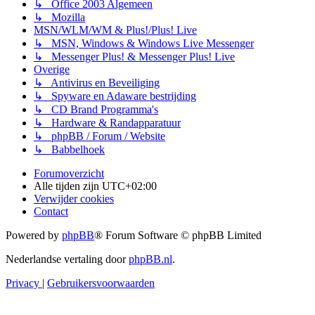
↳ Office 2003 Algemeen
↳ Mozilla
MSN/WLM/WM & Plus!/Plus! Live
↳ MSN, Windows & Windows Live Messenger
↳ Messenger Plus! & Messenger Plus! Live
Overige
↳ Antivirus en Beveiliging
↳ Spyware en Adaware bestrijding
↳ CD Brand Programma's
↳ Hardware & Randapparatuur
↳ phpBB / Forum / Website
↳ Babbelhoek
Forumoverzicht
Alle tijden zijn
UTC+02:00
Verwijder cookies
Contact
Powered by
phpBB
® Forum Software © phpBB Limited
Nederlandse vertaling door
phpBB.nl
.
Privacy
|
Gebruikersvoorwaarden