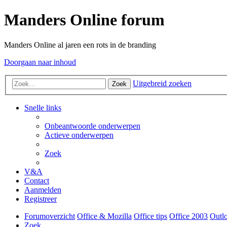
Manders Online forum
Manders Online al jaren een rots in de branding
Doorgaan naar inhoud
Uitgebreid zoeken
Zoek
Snelle links
Onbeantwoorde onderwerpen
Actieve onderwerpen
Zoek
V&A
Contact
Aanmelden
Registreer
Forumoverzicht
Office & Mozilla
Office tips
Office 2003
Outl
Zoek