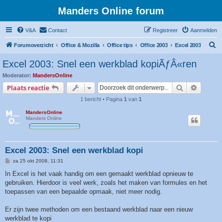
Manders Online forum
V&A
Contact
Registreer
Aanmelden
Z
Forumoverzicht
Office & Mozilla
Office tips
Office 2003
Excel 2003
o
Excel 2003: Snel een werkblad kopiÃƒÂ«ren
e
Moderator:
MandersOnline
k
Zoek
Uitgebr
Plaats reactie
1 bericht • Pagina
1
van
1
MandersOnline
Manders Online
Excel 2003: Snel een werkblad kopi
B
za 25 okt 2008, 11:31
e
r
In Excel is het vaak handig om een gemaakt werkblad opnieuw te
i
gebruiken. Hierdoor is veel werk, zoals het maken van formules en het
c
h
toepassen van een bepaalde opmaak, niet meer nodig.
t
Er zijn twee methoden om een bestaand werkblad naar een nieuw
werkblad te kopi