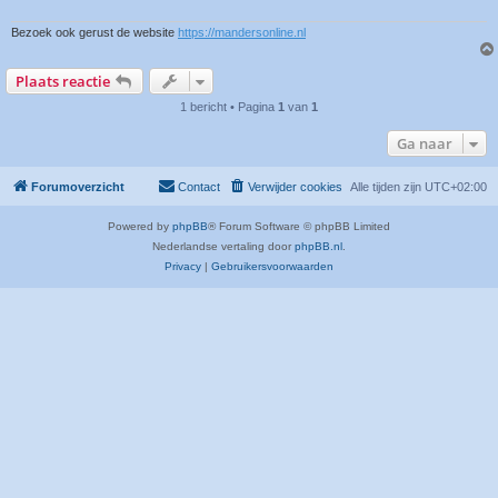
Bezoek ook gerust de website
https://mandersonline.nl
Plaats reactie
1 bericht • Pagina
1
van
1
Ga naar
Forumoverzicht
Contact
Verwijder cookies
Alle tijden zijn
UTC+02:00
Powered by
phpBB
® Forum Software © phpBB Limited
Nederlandse vertaling door
phpBB.nl
.
Privacy
|
Gebruikersvoorwaarden