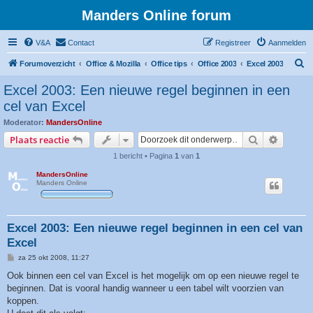
Manders Online forum
V&A
Contact
Registreer
Aanmelden
Z
Forumoverzicht
Office & Mozilla
Office tips
Office 2003
Excel 2003
o
Excel 2003: Een nieuwe regel beginnen in een
e
cel van Excel
k
Moderator:
MandersOnline
Zoek
Uitgebr
Plaats reactie
1 bericht • Pagina
1
van
1
MandersOnline
Manders Online
Excel 2003: Een nieuwe regel beginnen in een cel van
Excel
B
za 25 okt 2008, 11:27
e
r
Ook binnen een cel van Excel is het mogelijk om op een nieuwe regel te
i
beginnen. Dat is vooral handig wanneer u een tabel wilt voorzien van
c
h
koppen.
t