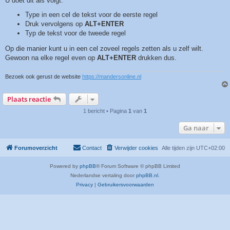
U doet dit als volgt:
Type in een cel de tekst voor de eerste regel
Druk vervolgens op
ALT+ENTER
Typ de tekst voor de tweede regel
Op die manier kunt u in een cel zoveel regels zetten als u zelf wilt.
Gewoon na elke regel even op
ALT+ENTER
drukken dus.
Bezoek ook gerust de website
https://mandersonline.nl
Plaats reactie
1 bericht • Pagina
1
van
1
Ga naar
Forumoverzicht
Contact
Verwijder cookies
Alle tijden zijn
UTC+02:00
Powered by
phpBB
® Forum Software © phpBB Limited
Nederlandse vertaling door
phpBB.nl
.
Privacy
|
Gebruikersvoorwaarden