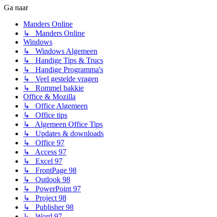
Ga naar
Manders Online
↳ Manders Online
Windows
↳ Windows Algemeen
↳ Handige Tips & Trucs
↳ Handige Programma's
↳ Veel gestelde vragen
↳ Rommel bakkie
Office & Mozilla
↳ Office Algemeen
↳ Office tips
↳ Algemeen Office Tips
↳ Updates & downloads
↳ Office 97
↳ Access 97
↳ Excel 97
↳ FrontPage 98
↳ Outlook 98
↳ PowerPoint 97
↳ Project 98
↳ Publisher 98
↳ Word 97