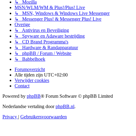
↳ Mozilla
MSN/WLM/WM & Plus!/Plus! Live
↳ MSN, Windows & Windows Live Messenger
↳ Messenger Plus! & Messenger Plus! Live
Overige
↳ Antivirus en Beveiliging
↳ Spyware en Adaware bestrijding
↳ CD Brand Programma's
↳ Hardware & Randapparatuur
↳ phpBB / Forum / Website
↳ Babbelhoek
Forumoverzicht
Alle tijden zijn
UTC+02:00
Verwijder cookies
Contact
Powered by
phpBB
® Forum Software © phpBB Limited
Nederlandse vertaling door
phpBB.nl
.
Privacy
|
Gebruikersvoorwaarden