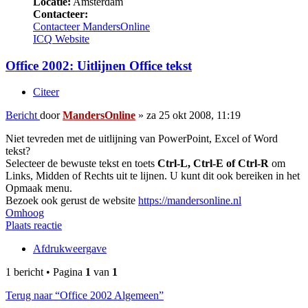
Locatie:
Amsterdam
Contacteer:
Contacteer MandersOnline
ICQ
Website
Office 2002: Uitlijnen Office tekst
Citeer
Bericht
door
MandersOnline
»
za 25 okt 2008, 11:19
Niet tevreden met de uitlijning van PowerPoint, Excel of Word
tekst?
Selecteer de bewuste tekst en toets
Ctrl-L, Ctrl-E of Ctrl-R
om
Links, Midden of Rechts uit te lijnen. U kunt dit ook bereiken in het
Opmaak menu.
Bezoek ook gerust de website
https://mandersonline.nl
Omhoog
Plaats reactie
Afdrukweergave
1 bericht • Pagina
1
van
1
Terug naar “Office 2002 Algemeen”