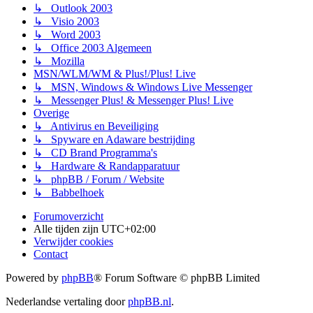
↳ Outlook 2003
↳ Visio 2003
↳ Word 2003
↳ Office 2003 Algemeen
↳ Mozilla
MSN/WLM/WM & Plus!/Plus! Live
↳ MSN, Windows & Windows Live Messenger
↳ Messenger Plus! & Messenger Plus! Live
Overige
↳ Antivirus en Beveiliging
↳ Spyware en Adaware bestrijding
↳ CD Brand Programma's
↳ Hardware & Randapparatuur
↳ phpBB / Forum / Website
↳ Babbelhoek
Forumoverzicht
Alle tijden zijn
UTC+02:00
Verwijder cookies
Contact
Powered by
phpBB
® Forum Software © phpBB Limited
Nederlandse vertaling door
phpBB.nl
.