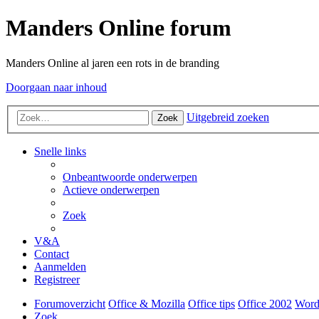
Manders Online forum
Manders Online al jaren een rots in de branding
Doorgaan naar inhoud
Uitgebreid zoeken
Zoek
Snelle links
Onbeantwoorde onderwerpen
Actieve onderwerpen
Zoek
V&A
Contact
Aanmelden
Registreer
Forumoverzicht
Office & Mozilla
Office tips
Office 2002
Word
Zoek