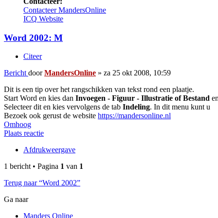
Contacteer:
Contacteer MandersOnline
ICQ
Website
Word 2002: M
Citeer
Bericht
door
MandersOnline
»
za 25 okt 2008, 10:59
Dit is een tip over het rangschikken van tekst rond een plaatje.
Start Word en kies dan
Invoegen - Figuur - Illustratie of Bestand
en
Selecteer dit en kies vervolgens de tab
Indeling
. In dit menu kunt u
Bezoek ook gerust de website
https://mandersonline.nl
Omhoog
Plaats reactie
Afdrukweergave
1 bericht • Pagina
1
van
1
Terug naar “Word 2002”
Ga naar
Manders Online