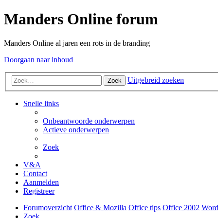
Manders Online forum
Manders Online al jaren een rots in de branding
Doorgaan naar inhoud
Uitgebreid zoeken
Zoek
Snelle links
Onbeantwoorde onderwerpen
Actieve onderwerpen
Zoek
V&A
Contact
Aanmelden
Registreer
Forumoverzicht
Office & Mozilla
Office tips
Office 2002
Word
Zoek