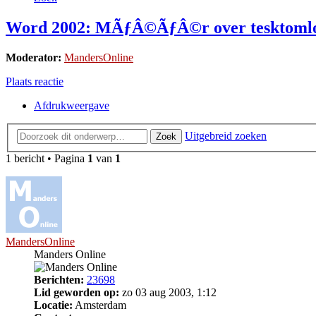
Word 2002: MÃƒÂ©ÃƒÂ©r over tesktoml
Moderator:
MandersOnline
Plaats reactie
Afdrukweergave
Uitgebreid zoeken
Zoek
1 bericht • Pagina
1
van
1
MandersOnline
Manders Online
Berichten:
23698
Lid geworden op:
zo 03 aug 2003, 1:12
Locatie:
Amsterdam