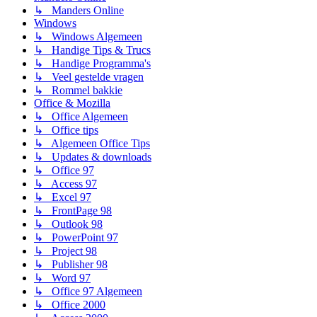
↳ Manders Online
Windows
↳ Windows Algemeen
↳ Handige Tips & Trucs
↳ Handige Programma's
↳ Veel gestelde vragen
↳ Rommel bakkie
Office & Mozilla
↳ Office Algemeen
↳ Office tips
↳ Algemeen Office Tips
↳ Updates & downloads
↳ Office 97
↳ Access 97
↳ Excel 97
↳ FrontPage 98
↳ Outlook 98
↳ PowerPoint 97
↳ Project 98
↳ Publisher 98
↳ Word 97
↳ Office 97 Algemeen
↳ Office 2000