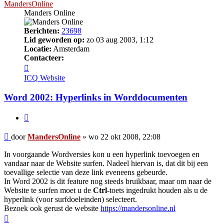
MandersOnline
Manders Online
Berichten:
23698
Lid geworden op:
zo 03 aug 2003, 1:12
Locatie:
Amsterdam
Contacteer:
Contacteer
MandersOnline
ICQ
Website
Word 2002: Hyperlinks in Worddocumenten
Citeer
Bericht
door
MandersOnline
»
wo 22 okt 2008, 22:08
In voorgaande Wordversies kon u een hyperlink toevoegen en
vandaar naar de Website surfen. Nadeel hiervan is, dat dit bij een
toevallige selectie van deze link eveneens gebeurde.
In Word 2002 is dit feature nog steeds bruikbaar, maar om naar de
Website te surfen moet u de
Ctrl
-toets ingedrukt houden als u de
hyperlink (voor surfdoeleinden) selecteert.
Bezoek ook gerust de website
https://mandersonline.nl
Omhoog