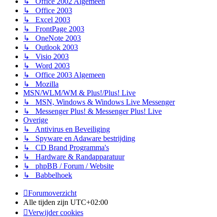
↳ Office 2002 Algemeen
↳ Office 2003
↳ Excel 2003
↳ FrontPage 2003
↳ OneNote 2003
↳ Outlook 2003
↳ Visio 2003
↳ Word 2003
↳ Office 2003 Algemeen
↳ Mozilla
MSN/WLM/WM & Plus!/Plus! Live
↳ MSN, Windows & Windows Live Messenger
↳ Messenger Plus! & Messenger Plus! Live
Overige
↳ Antivirus en Beveiliging
↳ Spyware en Adaware bestrijding
↳ CD Brand Programma's
↳ Hardware & Randapparatuur
↳ phpBB / Forum / Website
↳ Babbelhoek
Forumoverzicht
Alle tijden zijn
UTC+02:00
Verwijder cookies