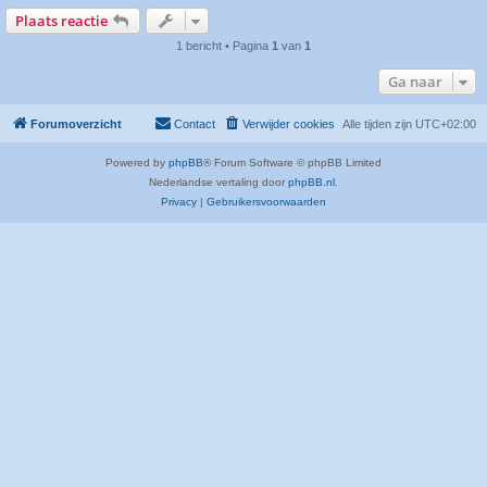
Plaats reactie
1 bericht • Pagina
1
van
1
Ga naar
Forumoverzicht
Contact
Verwijder cookies
Alle tijden zijn
UTC+02:00
Powered by
phpBB
® Forum Software © phpBB Limited
Nederlandse vertaling door
phpBB.nl
.
Privacy
|
Gebruikersvoorwaarden