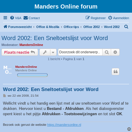
Manders Online forum
V&A
Contact
Registreer
Aanmelden
Z
Forumoverzicht
Office & Mozilla
Office tips
Office 2002
Word 2002
o
Word 2002: Een Sneltoetslijst voor Word
e
Moderator:
MandersOnline
k
Zoek
Uitgebr
Plaats reactie
1 bericht • Pagina
1
van
1
MandersOnline
Manders Online
Word 2002: Een Sneltoetslijst voor Word
B
wo 22 okt 2008, 21:54
e
r
Wellicht vindt u het handig een lijst met al uw sneltoetsen voor Word af te
i
drukken. Hiervoor kiest u
Bestand - Afdrukken
. Als het dialoogvenster
c
h
opent kiest u het pijtje
Afdrukken - Toetstoewijzingen
en tot slot
OK
.
t
Bezoek ook gerust de website
https://mandersonline.nl