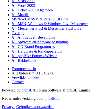
↳ Visio 2003
↳ Word 2003
↳ Office 2003 Algemeen
↳ Mozilla
MSN/WLM/WM & Plus!/Plus! Live
↳ MSN, Windows & Windows Live Messenger
↳ Messenger Plus! & Messenger Plus! Live
Overige
↳ Antivirus en Beveiliging
↳ Spyware en Adaware bestrijding
↳ CD Brand Programma's
↳ Hardware & Randapparatuur
↳ phpBB / Forum / Website
↳ Babbelhoek
Forumoverzicht
Alle tijden zijn
UTC+02:00
Verwijder cookies
Contact
Powered by
phpBB
® Forum Software © phpBB Limited
Nederlandse vertaling door
phpBB.nl
.
Privacy
|
Gebruikersvoorwaarden