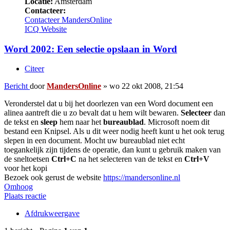
Locatie:
Amsterdam
Contacteer:
Contacteer MandersOnline
ICQ
Website
Word 2002: Een selectie opslaan in Word
Citeer
Bericht
door
MandersOnline
»
wo 22 okt 2008, 21:54
Veronderstel dat u bij het doorlezen van een Word document een
alinea aantreft die u zo bevalt dat u hem wilt bewaren.
Selecteer
dan
de tekst en
sleep
hem naar het
bureaublad
. Microsoft noem dit
bestand een Knipsel. Als u dit weer nodig heeft kunt u het ook terug
slepen in een document. Mocht uw bureaublad niet echt
toegankelijk zijn tijdens de operatie, dan kunt u gebruik maken van
de sneltoetsen
Ctrl+C
na het selecteren van de tekst en
Ctrl+V
voor het kopi
Bezoek ook gerust de website
https://mandersonline.nl
Omhoog
Plaats reactie
Afdrukweergave