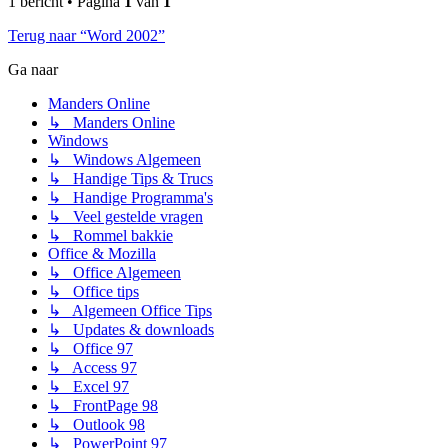
1 bericht • Pagina
1
van
1
Terug naar “Word 2002”
Ga naar
Manders Online
↳ Manders Online
Windows
↳ Windows Algemeen
↳ Handige Tips & Trucs
↳ Handige Programma's
↳ Veel gestelde vragen
↳ Rommel bakkie
Office & Mozilla
↳ Office Algemeen
↳ Office tips
↳ Algemeen Office Tips
↳ Updates & downloads
↳ Office 97
↳ Access 97
↳ Excel 97
↳ FrontPage 98
↳ Outlook 98
↳ PowerPoint 97