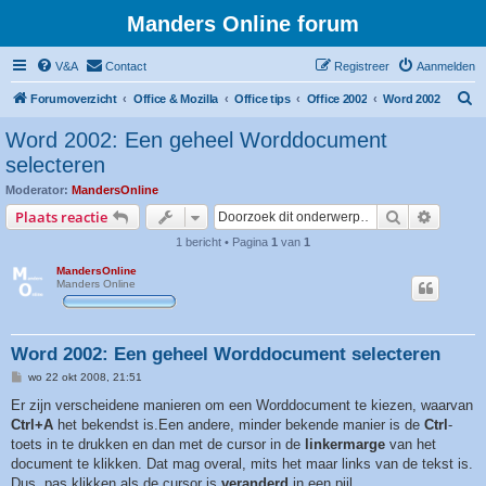
Manders Online forum
V&A
Contact
Registreer
Aanmelden
Z
Forumoverzicht
Office & Mozilla
Office tips
Office 2002
Word 2002
o
Word 2002: Een geheel Worddocument
e
selecteren
k
Moderator:
MandersOnline
Zoek
Uitgebr
Plaats reactie
1 bericht • Pagina
1
van
1
MandersOnline
Manders Online
Word 2002: Een geheel Worddocument selecteren
B
wo 22 okt 2008, 21:51
e
r
Er zijn verscheidene manieren om een Worddocument te kiezen, waarvan
i
Ctrl+A
het bekendst is.Een andere, minder bekende manier is de
Ctrl
-
c
h
toets in te drukken en dan met de cursor in de
linkermarge
van het
t
document te klikken. Dat mag overal, mits het maar links van de tekst is.
Dus, pas klikken als de cursor is
veranderd
in een pijl.