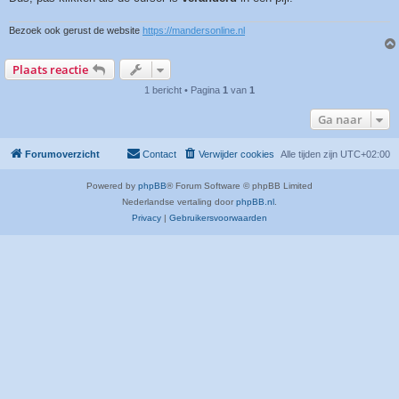
Bezoek ook gerust de website
https://mandersonline.nl
Plaats reactie
1 bericht • Pagina
1
van
1
Ga naar
Forumoverzicht
Contact
Verwijder cookies
Alle tijden zijn
UTC+02:00
Powered by
phpBB
® Forum Software © phpBB Limited
Nederlandse vertaling door
phpBB.nl
.
Privacy
|
Gebruikersvoorwaarden