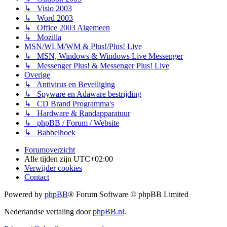
↳ Visio 2003
↳ Word 2003
↳ Office 2003 Algemeen
↳ Mozilla
MSN/WLM/WM & Plus!/Plus! Live
↳ MSN, Windows & Windows Live Messenger
↳ Messenger Plus! & Messenger Plus! Live
Overige
↳ Antivirus en Beveiliging
↳ Spyware en Adaware bestrijding
↳ CD Brand Programma's
↳ Hardware & Randapparatuur
↳ phpBB / Forum / Website
↳ Babbelhoek
Forumoverzicht
Alle tijden zijn
UTC+02:00
Verwijder cookies
Contact
Powered by
phpBB
® Forum Software © phpBB Limited
Nederlandse vertaling door
phpBB.nl
.