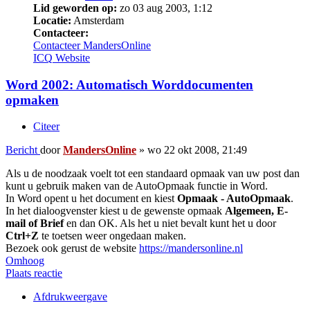
Lid geworden op:
zo 03 aug 2003, 1:12
Locatie:
Amsterdam
Contacteer:
Contacteer MandersOnline
ICQ
Website
Word 2002: Automatisch Worddocumenten
opmaken
Citeer
Bericht
door
MandersOnline
»
wo 22 okt 2008, 21:49
Als u de noodzaak voelt tot een standaard opmaak van uw post dan
kunt u gebruik maken van de AutoOpmaak functie in Word.
In Word opent u het document en kiest
Opmaak - AutoOpmaak
.
In het dialoogvenster kiest u de gewenste opmaak
Algemeen, E-
mail of Brief
en dan OK. Als het u niet bevalt kunt het u door
Ctrl+Z
te toetsen weer ongedaan maken.
Bezoek ook gerust de website
https://mandersonline.nl
Omhoog
Plaats reactie
Afdrukweergave