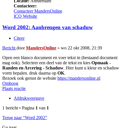
Locatie:
Amsterdam
Contacteer:
Contacteer MandersOnline
ICQ
Website
Word 2002: Aanbrengen van schaduw
Citeer
Bericht
door
MandersOnline
»
wo 22 okt 2008, 21:39
Open een blanco document en voer tekst in (bestaand document
mag ook). Selecteer een deel van de tekst en kies
Opmaak -
Randen en Arcering - Schaduw
. Hier kunt u kleur en schaduw
vorm bepalen. druk daarna op
OK
.
Bezoek ook gerust de website
https://mandersonline.nl
Omhoog
Plaats reactie
Afdrukweergave
1 bericht • Pagina
1
van
1
Terug naar “Word 2002”
Ga naar