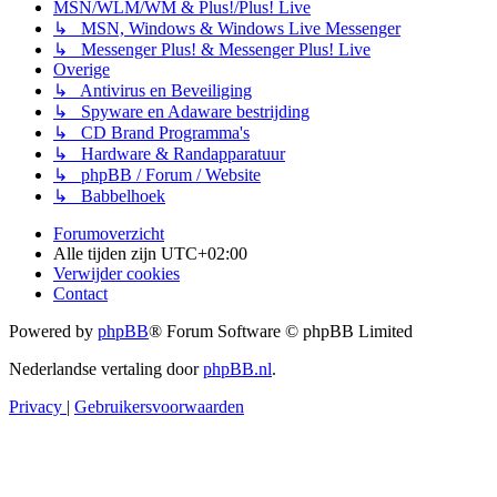
MSN/WLM/WM & Plus!/Plus! Live
↳ MSN, Windows & Windows Live Messenger
↳ Messenger Plus! & Messenger Plus! Live
Overige
↳ Antivirus en Beveiliging
↳ Spyware en Adaware bestrijding
↳ CD Brand Programma's
↳ Hardware & Randapparatuur
↳ phpBB / Forum / Website
↳ Babbelhoek
Forumoverzicht
Alle tijden zijn
UTC+02:00
Verwijder cookies
Contact
Powered by
phpBB
® Forum Software © phpBB Limited
Nederlandse vertaling door
phpBB.nl
.
Privacy
|
Gebruikersvoorwaarden