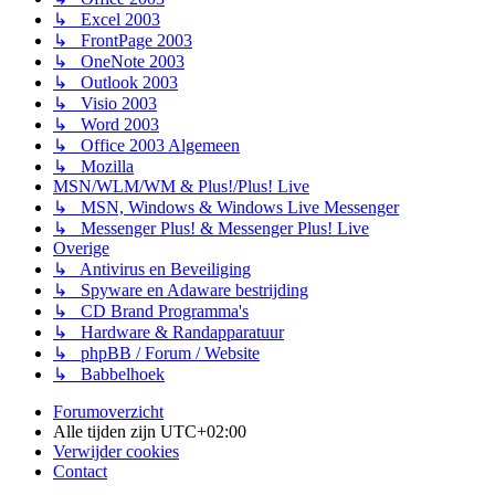
↳ Excel 2003
↳ FrontPage 2003
↳ OneNote 2003
↳ Outlook 2003
↳ Visio 2003
↳ Word 2003
↳ Office 2003 Algemeen
↳ Mozilla
MSN/WLM/WM & Plus!/Plus! Live
↳ MSN, Windows & Windows Live Messenger
↳ Messenger Plus! & Messenger Plus! Live
Overige
↳ Antivirus en Beveiliging
↳ Spyware en Adaware bestrijding
↳ CD Brand Programma's
↳ Hardware & Randapparatuur
↳ phpBB / Forum / Website
↳ Babbelhoek
Forumoverzicht
Alle tijden zijn
UTC+02:00
Verwijder cookies
Contact