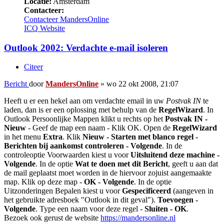
Locatie:
Amsterdam
Contacteer:
Contacteer MandersOnline
ICQ
Website
Outlook 2002: Verdachte e-mail isoleren
Citeer
Bericht
door
MandersOnline
»
wo 22 okt 2008, 21:07
Heeft u er een hekel aan om verdachte email in uw
Postvak IN
te
laden, dan is er een oplossing met behulp van de
RegelWizard
. In
Outlook Persoonlijke Mappen klikt u rechts op het
Postvak IN -
Nieuw
- Geef de map een naam - Klik OK. Open de
RegelWizard
in het menu
Extra
. Klik
Nieuw - Starten met blanco regel -
Berichten bij aankomst controleren - Volgende
. In de
controleoptie Voorwaarden kiest u voor
Uitsluitend deze machine -
Volgende
. In de optie
Wat te doen met dit Bericht
, geeft u aan dat
de mail geplaatst moet worden in de hiervoor zojuist aangemaakte
map. Klik op deze map -
OK - Volgende
. In de optie
Uitzonderingen Bepalen kiest u voor
Gespecificeerd
(aangeven in
het gebruikte adresboek "Outlook in dit geval").
Toevoegen -
Volgende
. Type een naam voor deze regel -
Sluiten - OK
.
Bezoek ook gerust de website
https://mandersonline.nl