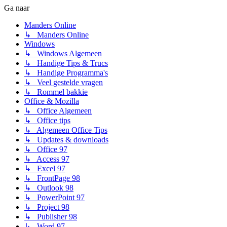
Ga naar
Manders Online
↳ Manders Online
Windows
↳ Windows Algemeen
↳ Handige Tips & Trucs
↳ Handige Programma's
↳ Veel gestelde vragen
↳ Rommel bakkie
Office & Mozilla
↳ Office Algemeen
↳ Office tips
↳ Algemeen Office Tips
↳ Updates & downloads
↳ Office 97
↳ Access 97
↳ Excel 97
↳ FrontPage 98
↳ Outlook 98
↳ PowerPoint 97
↳ Project 98
↳ Publisher 98
↳ Word 97