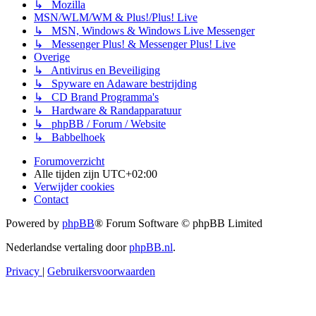
↳ Mozilla
MSN/WLM/WM & Plus!/Plus! Live
↳ MSN, Windows & Windows Live Messenger
↳ Messenger Plus! & Messenger Plus! Live
Overige
↳ Antivirus en Beveiliging
↳ Spyware en Adaware bestrijding
↳ CD Brand Programma's
↳ Hardware & Randapparatuur
↳ phpBB / Forum / Website
↳ Babbelhoek
Forumoverzicht
Alle tijden zijn
UTC+02:00
Verwijder cookies
Contact
Powered by
phpBB
® Forum Software © phpBB Limited
Nederlandse vertaling door
phpBB.nl
.
Privacy
|
Gebruikersvoorwaarden