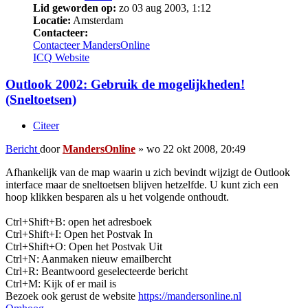
Lid geworden op:
zo 03 aug 2003, 1:12
Locatie:
Amsterdam
Contacteer:
Contacteer MandersOnline
ICQ
Website
Outlook 2002: Gebruik de mogelijkheden!
(Sneltoetsen)
Citeer
Bericht
door
MandersOnline
»
wo 22 okt 2008, 20:49
Afhankelijk van de map waarin u zich bevindt wijzigt de Outlook
interface maar de sneltoetsen blijven hetzelfde. U kunt zich een
hoop klikken besparen als u het volgende onthoudt.
Ctrl+Shift+B: open het adresboek
Ctrl+Shift+I: Open het Postvak In
Ctrl+Shift+O: Open het Postvak Uit
Ctrl+N: Aanmaken nieuw emailbercht
Ctrl+R: Beantwoord geselecteerde bericht
Ctrl+M: Kijk of er mail is
Bezoek ook gerust de website
https://mandersonline.nl