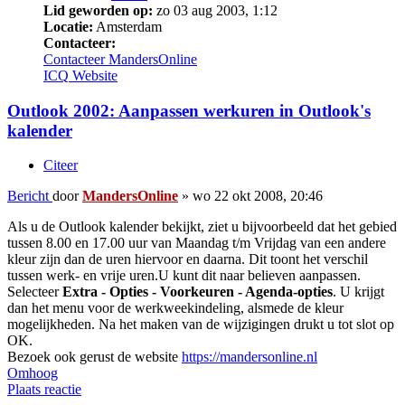
Lid geworden op:
zo 03 aug 2003, 1:12
Locatie:
Amsterdam
Contacteer:
Contacteer MandersOnline
ICQ
Website
Outlook 2002: Aanpassen werkuren in Outlook's
kalender
Citeer
Bericht
door
MandersOnline
»
wo 22 okt 2008, 20:46
Als u de Outlook kalender bekijkt, ziet u bijvoorbeeld dat het gebied
tussen 8.00 en 17.00 uur van Maandag t/m Vrijdag van een andere
kleur zijn dan de uren hiervoor en daarna. Dit toont het verschil
tussen werk- en vrije uren.U kunt dit naar believen aanpassen.
Selecteer
Extra - Opties - Voorkeuren - Agenda-opties
. U krijgt
dan het menu voor de werkweekindeling, alsmede de kleur
mogelijkheden. Na het maken van de wijzigingen drukt u tot slot op
OK.
Bezoek ook gerust de website
https://mandersonline.nl
Omhoog
Plaats reactie