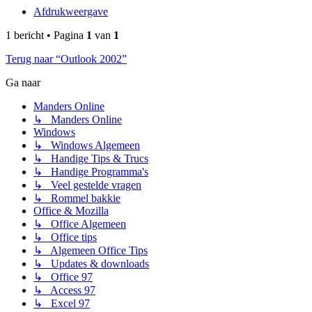
Afdrukweergave
1 bericht • Pagina
1
van
1
Terug naar “Outlook 2002”
Ga naar
Manders Online
↳ Manders Online
Windows
↳ Windows Algemeen
↳ Handige Tips & Trucs
↳ Handige Programma's
↳ Veel gestelde vragen
↳ Rommel bakkie
Office & Mozilla
↳ Office Algemeen
↳ Office tips
↳ Algemeen Office Tips
↳ Updates & downloads
↳ Office 97
↳ Access 97
↳ Excel 97