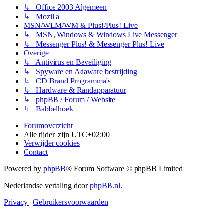
↳ Office 2003 Algemeen
↳ Mozilla
MSN/WLM/WM & Plus!/Plus! Live
↳ MSN, Windows & Windows Live Messenger
↳ Messenger Plus! & Messenger Plus! Live
Overige
↳ Antivirus en Beveiliging
↳ Spyware en Adaware bestrijding
↳ CD Brand Programma's
↳ Hardware & Randapparatuur
↳ phpBB / Forum / Website
↳ Babbelhoek
Forumoverzicht
Alle tijden zijn
UTC+02:00
Verwijder cookies
Contact
Powered by
phpBB
® Forum Software © phpBB Limited
Nederlandse vertaling door
phpBB.nl
.
Privacy
|
Gebruikersvoorwaarden