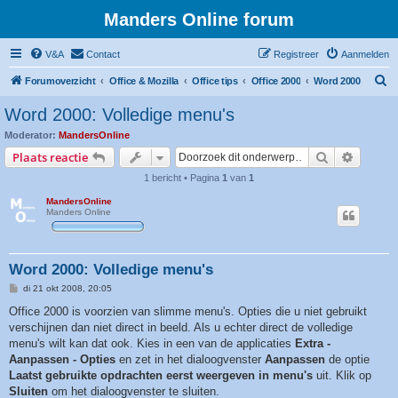
Manders Online forum
V&A
Contact
Registreer
Aanmelden
Z
Forumoverzicht
Office & Mozilla
Office tips
Office 2000
Word 2000
o
Word 2000: Volledige menu's
e
Moderator:
MandersOnline
k
Zoek
Uitgebr
Plaats reactie
1 bericht • Pagina
1
van
1
MandersOnline
Manders Online
Word 2000: Volledige menu's
B
di 21 okt 2008, 20:05
e
r
Office 2000 is voorzien van slimme menu's. Opties die u niet gebruikt
i
verschijnen dan niet direct in beeld. Als u echter direct de volledige
c
h
menu's wilt kan dat ook. Kies in een van de applicaties
Extra -
t
Aanpassen - Opties
en zet in het dialoogvenster
Aanpassen
de optie
Laatst gebruikte opdrachten eerst weergeven in menu's
uit. Klik op
Sluiten
om het dialoogvenster te sluiten.