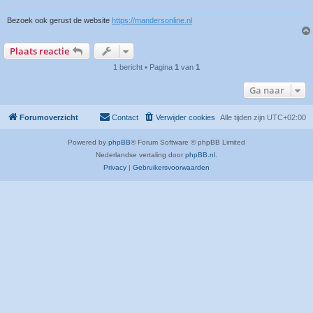
Bezoek ook gerust de website
https://mandersonline.nl
Plaats reactie
1 bericht • Pagina
1
van
1
Ga naar
Forumoverzicht
Contact
Verwijder cookies
Alle tijden zijn
UTC+02:00
Powered by
phpBB
® Forum Software © phpBB Limited
Nederlandse vertaling door
phpBB.nl
.
Privacy
|
Gebruikersvoorwaarden