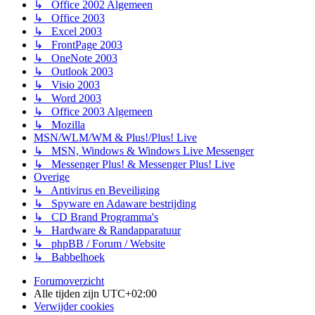
↳ Office 2002 Algemeen
↳ Office 2003
↳ Excel 2003
↳ FrontPage 2003
↳ OneNote 2003
↳ Outlook 2003
↳ Visio 2003
↳ Word 2003
↳ Office 2003 Algemeen
↳ Mozilla
MSN/WLM/WM & Plus!/Plus! Live
↳ MSN, Windows & Windows Live Messenger
↳ Messenger Plus! & Messenger Plus! Live
Overige
↳ Antivirus en Beveiliging
↳ Spyware en Adaware bestrijding
↳ CD Brand Programma's
↳ Hardware & Randapparatuur
↳ phpBB / Forum / Website
↳ Babbelhoek
Forumoverzicht
Alle tijden zijn
UTC+02:00
Verwijder cookies