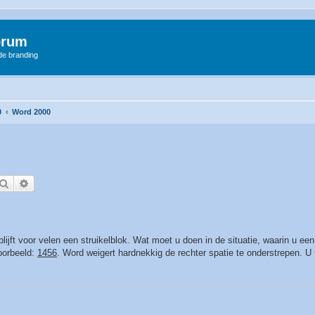
orum
 de branding
0
Word 2000
Zoek
Uitgebreid zoeken
ijft voor velen een struikelblok. Wat moet u doen in de situatie, waarin u ee
voorbeeld:
1456
. Word weigert hardnekkig de rechter spatie te onderstrepen. U t