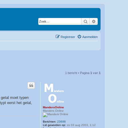
Zoek
Uitgebreid zoeken
Registreer
Aanmelden
1 bericht • Pagina
1
van
1
n getal moet typen
ypt eerst het getal,
MandersOnline
Manders Online
Berichten:
23698
Lid geworden op:
zo 03 aug 2003, 1:12