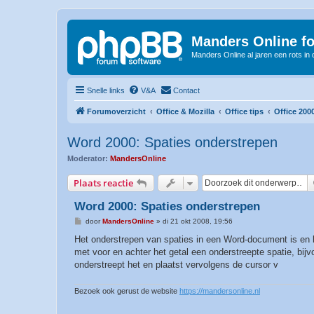
Manders Online f
Manders Online al jaren een rots in
Snelle links
V&A
Contact
Forumoverzicht
Office & Mozilla
Office tips
Office 200
Word 2000: Spaties onderstrepen
Moderator:
MandersOnline
Plaats reactie
Word 2000: Spaties onderstrepen
B
door
MandersOnline
»
di 21 okt 2008, 19:56
e
r
Het onderstrepen van spaties in een Word-document is en bl
i
met voor en achter het getal een onderstreepte spatie, bij
c
h
onderstreept het en plaatst vervolgens de cursor v
t
Bezoek ook gerust de website
https://mandersonline.nl