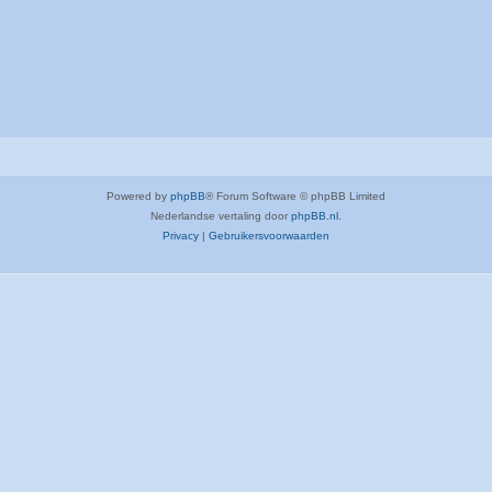
Powered by
phpBB
® Forum Software © phpBB Limited
Nederlandse vertaling door
phpBB.nl
.
Privacy
|
Gebruikersvoorwaarden