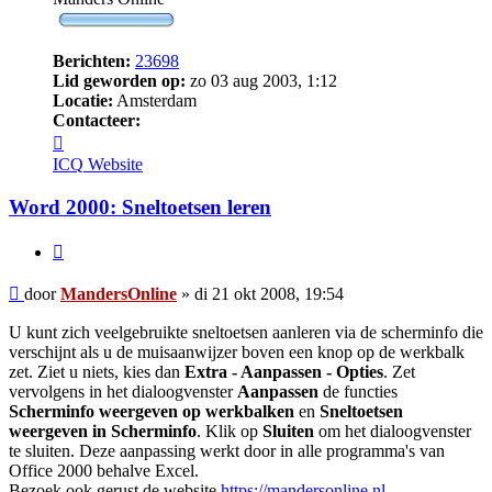
Berichten:
23698
Lid geworden op:
zo 03 aug 2003, 1:12
Locatie:
Amsterdam
Contacteer:
Contacteer
MandersOnline
ICQ
Website
Word 2000: Sneltoetsen leren
Citeer
Bericht
door
MandersOnline
»
di 21 okt 2008, 19:54
U kunt zich veelgebruikte sneltoetsen aanleren via de scherminfo die
verschijnt als u de muisaanwijzer boven een knop op de werkbalk
zet. Ziet u niets, kies dan
Extra - Aanpassen - Opties
. Zet
vervolgens in het dialoogvenster
Aanpassen
de functies
Scherminfo weergeven op werkbalken
en
Sneltoetsen
weergeven in Scherminfo
. Klik op
Sluiten
om het dialoogvenster
te sluiten. Deze aanpassing werkt door in alle programma's van
Office 2000 behalve Excel.
Bezoek ook gerust de website
https://mandersonline.nl