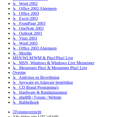
↳ Word 2002
↳ Office 2002 Algemeen
↳ Office 2003
↳ Excel 2003
↳ FrontPage 2003
↳ OneNote 2003
↳ Outlook 2003
↳ Visio 2003
↳ Word 2003
↳ Office 2003 Algemeen
↳ Mozilla
MSN/WLM/WM & Plus!/Plus! Live
↳ MSN, Windows & Windows Live Messenger
↳ Messenger Plus! & Messenger Plus! Live
Overige
↳ Antivirus en Beveiliging
↳ Spyware en Adaware bestrijding
↳ CD Brand Programma's
↳ Hardware & Randapparatuur
↳ phpBB / Forum / Website
↳ Babbelhoek
Forumoverzicht
Alle tijden zijn
UTC+02:00