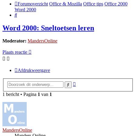
Forumoverzicht
Office & Mozilla
Office tips
Office 2000
Word 2000
Zoek
Word 2000: Sneltoetsen leren
Moderator:
MandersOnline
Plaats reactie
Afdrukweergave
Uitgebreid
Zoek
zoeken
1 bericht • Pagina
1
van
1
MandersOnline
Manders Online