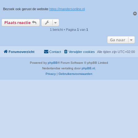
Bezoek ook gerust de website
https://mandersonline.nl
Plaats reactie
1 bericht • Pagina
1
van
1
Ga naar
Forumoverzicht
Contact
Verwijder cookies
Alle tijden zijn
UTC+02:00
Powered by
phpBB
® Forum Software © phpBB Limited
Nederlandse vertaling door
phpBB.nl
.
Privacy
|
Gebruikersvoorwaarden