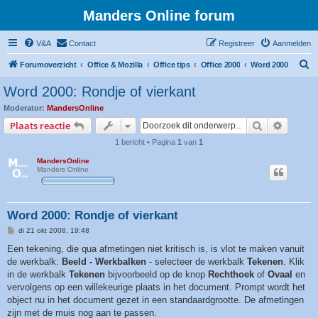
Manders Online forum
V&A
Contact
Registreer
Aanmelden
Z
Forumoverzicht
Office & Mozilla
Office tips
Office 2000
Word 2000
o
Word 2000: Rondje of vierkant
e
Moderator:
MandersOnline
k
Zoek
Uitgebr
Plaats reactie
1 bericht • Pagina
1
van
1
MandersOnline
Manders Online
Word 2000: Rondje of vierkant
B
di 21 okt 2008, 19:48
e
r
Een tekening, die qua afmetingen niet kritisch is, is vlot te maken vanuit
i
de werkbalk:
Beeld - Werkbalken
- selecteer de werkbalk
Tekenen
. Klik
c
h
in de werkbalk
Tekenen
bijvoorbeeld op de knop
Rechthoek
of
Ovaal
en
t
vervolgens op een willekeurige plaats in het document. Prompt wordt het
object nu in het document gezet in een standaardgrootte. De afmetingen
zijn met de muis nog aan te passen.