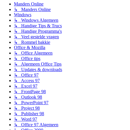
Manders Online
↳ Manders Online
Windows
↳ Windows Algemeen
↳ Handige Tips & Trucs
↳ Handige Programma's
↳ Veel gestelde vragen
↳ Rommel bakkie
Office & Mozilla
↳ Office Algemeen
↳ Office tips
↳ Algemeen Office Tips
↳ Updates & downloads
↳ Office 97
↳ Access 97
↳ Excel 97
↳ FrontPage 98
↳ Outlook 98
↳ PowerPoint 97
↳ Project 98
↳ Publisher 98
↳ Word 97
↳ Office 97 Algemeen