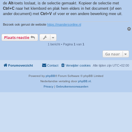
de
Alt
-toets loslaat, is de selectie gemaakt. Kopieer de selectie met
Ctrl+C
naar het klembord en plak hem elders in het document (of een
ander document) met
Ctrl+V
of voer er een andere bewerking mee uit.
Bezoek ook gerust de website
https://mandersonline.nl
Plaats reactie
1 bericht • Pagina
1
van
1
Ga naar
Forumoverzicht
Contact
Verwijder cookies
Alle tijden zijn
UTC+02:00
Powered by
phpBB
® Forum Software © phpBB Limited
Nederlandse vertaling door
phpBB.nl
.
Privacy
|
Gebruikersvoorwaarden