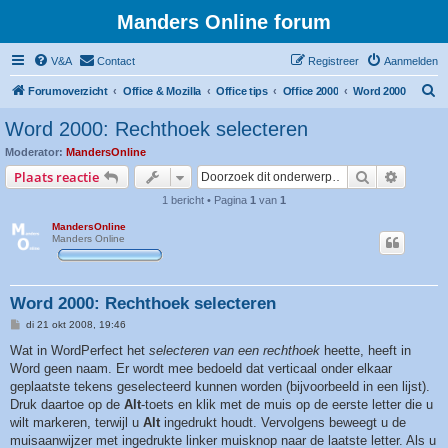
Manders Online forum
V&A
Contact
Registreer
Aanmelden
Z
Forumoverzicht
Office & Mozilla
Office tips
Office 2000
Word 2000
o
Word 2000: Rechthoek selecteren
e
Moderator:
MandersOnline
k
Zoek
Uitgebr
Plaats reactie
1 bericht • Pagina
1
van
1
MandersOnline
Manders Online
Word 2000: Rechthoek selecteren
B
di 21 okt 2008, 19:46
e
r
Wat in WordPerfect het
selecteren van een rechthoek
heette, heeft in
i
Word geen naam. Er wordt mee bedoeld dat verticaal onder elkaar
c
h
geplaatste tekens geselecteerd kunnen worden (bijvoorbeeld in een lijst).
t
Druk daartoe op de
Alt
-toets en klik met de muis op de eerste letter die u
wilt markeren, terwijl u
Alt
ingedrukt houdt. Vervolgens beweegt u de
muisaanwijzer met ingedrukte linker muisknop naar de laatste letter. Als u