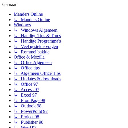
Ga naar
Manders Online
↳ Manders Online
Windows
↳ Windows Algemeen
↳ Handige Tips & Trucs
↳ Handige Programma's
↳ Veel gestelde vragen
↳ Rommel bakkie
Office & Mozilla
↳ Office Algemeen
↳ Office tips
↳ Algemeen Office Tips
↳ Updates & downloads
↳ Office 97
↳ Access 97
↳ Excel 97
↳ FrontPage 98
↳ Outlook 98
↳ PowerPoint 97
↳ Project 98
↳ Publisher 98
↳ Word 97