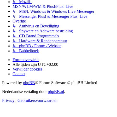
↳ Mozilla
MSN/WLM/WM & Plus!/Plus! Live
↳ MSN, Windows & Windows Live Messenger
↳ Messenger Plus! & Messenger Plus! Live
Overige
↳ Antivirus en Beveiliging
↳ Spyware en Adaware bestrijding
↳ CD Brand Programma's
↳ Hardware & Randapparatuur
↳ phpBB / Forum / Website
↳ Babbelhoek
Forumoverzicht
Alle tijden zijn
UTC+02:00
Verwijder cookies
Contact
Powered by
phpBB
® Forum Software © phpBB Limited
Nederlandse vertaling door
phpBB.nl
.
Privacy
|
Gebruikersvoorwaarden