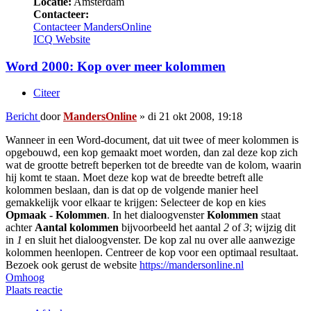
Locatie:
Amsterdam
Contacteer:
Contacteer MandersOnline
ICQ
Website
Word 2000: Kop over meer kolommen
Citeer
Bericht
door
MandersOnline
»
di 21 okt 2008, 19:18
Wanneer in een Word-document, dat uit twee of meer kolommen is
opgebouwd, een kop gemaakt moet worden, dan zal deze kop zich
wat de grootte betreft beperken tot de breedte van de kolom, waarin
hij komt te staan. Moet deze kop wat de breedte betreft alle
kolommen beslaan, dan is dat op de volgende manier heel
gemakkelijk voor elkaar te krijgen: Selecteer de kop en kies
Opmaak - Kolommen
. In het dialoogvenster
Kolommen
staat
achter
Aantal kolommen
bijvoorbeeld het aantal
2
of
3
; wijzig dit
in
1
en sluit het dialoogvenster. De kop zal nu over alle aanwezige
kolommen heenlopen. Centreer de kop voor een optimaal resultaat.
Bezoek ook gerust de website
https://mandersonline.nl
Omhoog
Plaats reactie