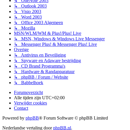
↳ OneNote 2003
↳ Outlook 2003
↳ Visio 2003
↳ Word 2003
↳ Office 2003 Algemeen
↳ Mozilla
MSN/WLM/WM & Plus!/Plus! Live
↳ MSN, Windows & Windows Live Messenger
↳ Messenger Plus! & Messenger Plus! Live
Overige
↳ Antivirus en Beveiliging
↳ Spyware en Adaware bestrijding
↳ CD Brand Programma's
↳ Hardware & Randapparatuur
↳ phpBB / Forum / Website
↳ Babbelhoek
Forumoverzicht
Alle tijden zijn
UTC+02:00
Verwijder cookies
Contact
Powered by
phpBB
® Forum Software © phpBB Limited
Nederlandse vertaling door
phpBB.nl
.