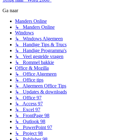
Ga naar
Manders Online
↳ Manders Online
Windows
↳ Windows Algemeen
↳ Handige Tips & Trucs
↳ Handige Programma's
↳ Veel gestelde vragen
↳ Rommel bakkie
Office & Mozilla
↳ Office Algemeen
↳ Office tips
↳ Algemeen Office Tips
↳ Updates & downloads
↳ Office 97
↳ Access 97
↳ Excel 97
↳ FrontPage 98
↳ Outlook 98
↳ PowerPoint 97
↳ Project 98
↳ Publisher 98