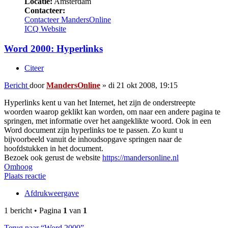
Locatie:
Amsterdam
Contacteer:
Contacteer MandersOnline
ICQ
Website
Word 2000: Hyperlinks
Citeer
Bericht
door
MandersOnline
»
di 21 okt 2008, 19:15
Hyperlinks kent u van het Internet, het zijn de onderstreepte
woorden waarop geklikt kan worden, om naar een andere pagina te
springen, met informatie over het aangeklikte woord. Ook in een
Word document zijn hyperlinks toe te passen. Zo kunt u
bijvoorbeeld vanuit de inhoudsopgave springen naar de
hoofdstukken in het document.
Bezoek ook gerust de website
https://mandersonline.nl
Omhoog
Plaats reactie
Afdrukweergave
1 bericht • Pagina
1
van
1
Terug naar “Word 2000”