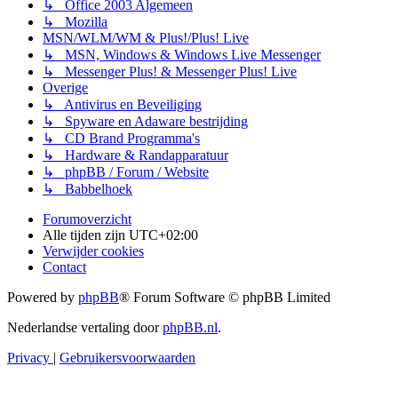
↳ Office 2003 Algemeen
↳ Mozilla
MSN/WLM/WM & Plus!/Plus! Live
↳ MSN, Windows & Windows Live Messenger
↳ Messenger Plus! & Messenger Plus! Live
Overige
↳ Antivirus en Beveiliging
↳ Spyware en Adaware bestrijding
↳ CD Brand Programma's
↳ Hardware & Randapparatuur
↳ phpBB / Forum / Website
↳ Babbelhoek
Forumoverzicht
Alle tijden zijn
UTC+02:00
Verwijder cookies
Contact
Powered by
phpBB
® Forum Software © phpBB Limited
Nederlandse vertaling door
phpBB.nl
.
Privacy
|
Gebruikersvoorwaarden