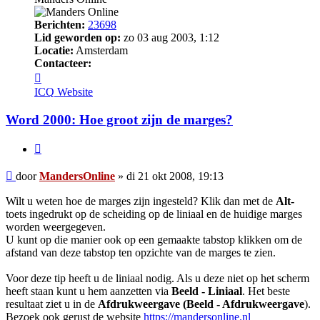
Berichten:
23698
Lid geworden op:
zo 03 aug 2003, 1:12
Locatie:
Amsterdam
Contacteer:
Contacteer
MandersOnline
ICQ
Website
Word 2000: Hoe groot zijn de marges?
Citeer
Bericht
door
MandersOnline
»
di 21 okt 2008, 19:13
Wilt u weten hoe de marges zijn ingesteld? Klik dan met de
Alt-
toets ingedrukt op de scheiding op de liniaal en de huidige marges
worden weergegeven.
U kunt op die manier ook op een gemaakte tabstop klikken om de
afstand van deze tabstop ten opzichte van de marges te zien.
Voor deze tip heeft u de liniaal nodig. Als u deze niet op het scherm
heeft staan kunt u hem aanzetten via
Beeld - Liniaal
. Het beste
resultaat ziet u in de
Afdrukweergave (Beeld - Afdrukweergave
).
Bezoek ook gerust de website
https://mandersonline.nl