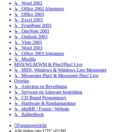
↳ Word 2002
↳ Office 2002 Algemeen
↳ Office 2003
↳ Excel 2003
↳ FrontPage 2003
↳ OneNote 2003
↳ Outlook 2003
↳ Visio 2003
↳ Word 2003
↳ Office 2003 Algemeen
↳ Mozilla
MSN/WLM/WM & Plus!/Plus! Live
↳ MSN, Windows & Windows Live Messenger
↳ Messenger Plus! & Messenger Plus! Live
Overige
↳ Antivirus en Beveiliging
↳ Spyware en Adaware bestrijding
↳ CD Brand Programma's
↳ Hardware & Randapparatuur
↳ phpBB / Forum / Website
↳ Babbelhoek
Forumoverzicht
Alle tijden zijn
UTC+02:00