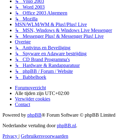
↳ Visio 2003
↳ Word 2003
↳ Office 2003 Algemeen
↳ Mozilla
MSN/WLM/WM & Plus!/Plus! Live
↳ MSN, Windows & Windows Live Messenger
↳ Messenger Plus! & Messenger Plus! Live
Overige
↳ Antivirus en Beveiliging
↳ Spyware en Adaware bestrijding
↳ CD Brand Programma's
↳ Hardware & Randapparatuur
↳ phpBB / Forum / Website
↳ Babbelhoek
Forumoverzicht
Alle tijden zijn
UTC+02:00
Verwijder cookies
Contact
Powered by
phpBB
® Forum Software © phpBB Limited
Nederlandse vertaling door
phpBB.nl
.
Privacy
|
Gebruikersvoorwaarden