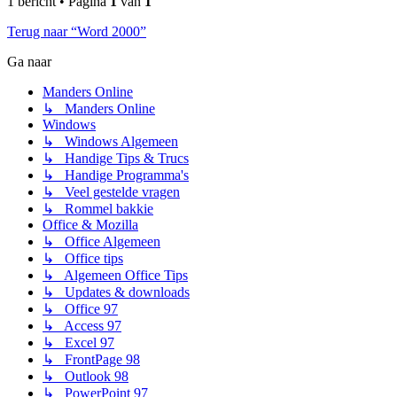
1 bericht • Pagina
1
van
1
Terug naar “Word 2000”
Ga naar
Manders Online
↳ Manders Online
Windows
↳ Windows Algemeen
↳ Handige Tips & Trucs
↳ Handige Programma's
↳ Veel gestelde vragen
↳ Rommel bakkie
Office & Mozilla
↳ Office Algemeen
↳ Office tips
↳ Algemeen Office Tips
↳ Updates & downloads
↳ Office 97
↳ Access 97
↳ Excel 97
↳ FrontPage 98
↳ Outlook 98
↳ PowerPoint 97