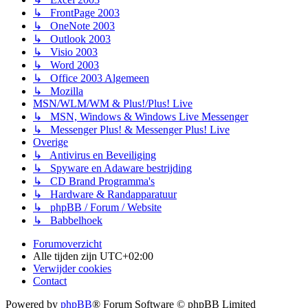
↳ FrontPage 2003
↳ OneNote 2003
↳ Outlook 2003
↳ Visio 2003
↳ Word 2003
↳ Office 2003 Algemeen
↳ Mozilla
MSN/WLM/WM & Plus!/Plus! Live
↳ MSN, Windows & Windows Live Messenger
↳ Messenger Plus! & Messenger Plus! Live
Overige
↳ Antivirus en Beveiliging
↳ Spyware en Adaware bestrijding
↳ CD Brand Programma's
↳ Hardware & Randapparatuur
↳ phpBB / Forum / Website
↳ Babbelhoek
Forumoverzicht
Alle tijden zijn
UTC+02:00
Verwijder cookies
Contact
Powered by
phpBB
® Forum Software © phpBB Limited