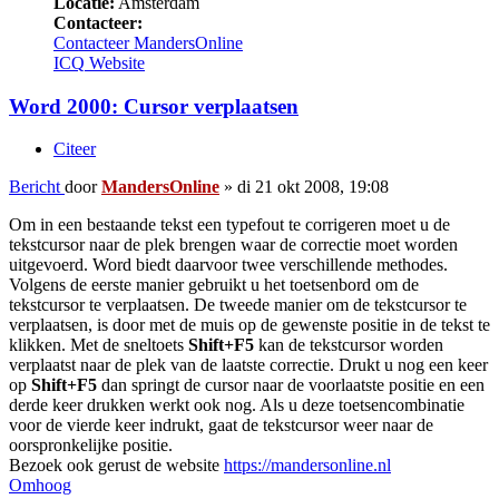
Locatie:
Amsterdam
Contacteer:
Contacteer MandersOnline
ICQ
Website
Word 2000: Cursor verplaatsen
Citeer
Bericht
door
MandersOnline
»
di 21 okt 2008, 19:08
Om in een bestaande tekst een typefout te corrigeren moet u de
tekstcursor naar de plek brengen waar de correctie moet worden
uitgevoerd. Word biedt daarvoor twee verschillende methodes.
Volgens de eerste manier gebruikt u het toetsenbord om de
tekstcursor te verplaatsen. De tweede manier om de tekstcursor te
verplaatsen, is door met de muis op de gewenste positie in de tekst te
klikken. Met de sneltoets
Shift+F5
kan de tekstcursor worden
verplaatst naar de plek van de laatste correctie. Drukt u nog een keer
op
Shift+F5
dan springt de cursor naar de voorlaatste positie en een
derde keer drukken werkt ook nog. Als u deze toetsencombinatie
voor de vierde keer indrukt, gaat de tekstcursor weer naar de
oorspronkelijke positie.
Bezoek ook gerust de website
https://mandersonline.nl
Omhoog