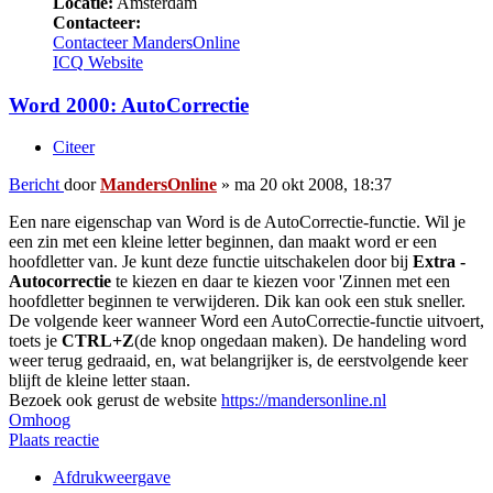
Locatie:
Amsterdam
Contacteer:
Contacteer MandersOnline
ICQ
Website
Word 2000: AutoCorrectie
Citeer
Bericht
door
MandersOnline
»
ma 20 okt 2008, 18:37
Een nare eigenschap van Word is de AutoCorrectie-functie. Wil je
een zin met een kleine letter beginnen, dan maakt word er een
hoofdletter van. Je kunt deze functie uitschakelen door bij
Extra -
Autocorrectie
te kiezen en daar te kiezen voor 'Zinnen met een
hoofdletter beginnen te verwijderen. Dik kan ook een stuk sneller.
De volgende keer wanneer Word een AutoCorrectie-functie uitvoert,
toets je
CTRL+Z
(de knop ongedaan maken). De handeling word
weer terug gedraaid, en, wat belangrijker is, de eerstvolgende keer
blijft de kleine letter staan.
Bezoek ook gerust de website
https://mandersonline.nl
Omhoog
Plaats reactie
Afdrukweergave