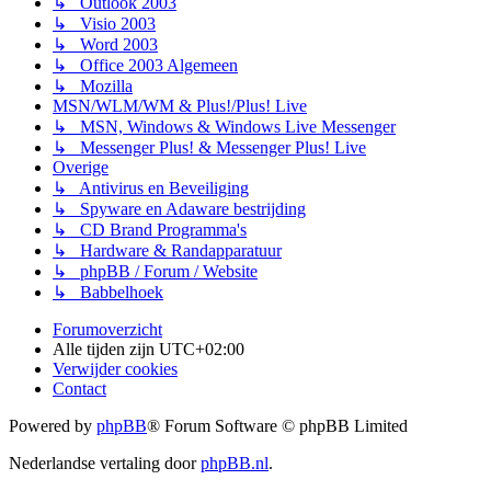
↳ Outlook 2003
↳ Visio 2003
↳ Word 2003
↳ Office 2003 Algemeen
↳ Mozilla
MSN/WLM/WM & Plus!/Plus! Live
↳ MSN, Windows & Windows Live Messenger
↳ Messenger Plus! & Messenger Plus! Live
Overige
↳ Antivirus en Beveiliging
↳ Spyware en Adaware bestrijding
↳ CD Brand Programma's
↳ Hardware & Randapparatuur
↳ phpBB / Forum / Website
↳ Babbelhoek
Forumoverzicht
Alle tijden zijn
UTC+02:00
Verwijder cookies
Contact
Powered by
phpBB
® Forum Software © phpBB Limited
Nederlandse vertaling door
phpBB.nl
.