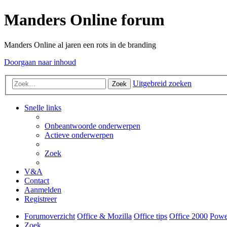
Manders Online forum
Manders Online al jaren een rots in de branding
Doorgaan naar inhoud
Uitgebreid zoeken
Zoek
Snelle links
Onbeantwoorde onderwerpen
Actieve onderwerpen
Zoek
V&A
Contact
Aanmelden
Registreer
Forumoverzicht
Office & Mozilla
Office tips
Office 2000
Powe
Zoek