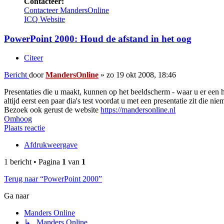
Contacteer:
Contacteer MandersOnline
ICQ
Website
PowerPoint 2000: Houd de afstand in het oog
Citeer
Bericht
door
MandersOnline
»
zo 19 okt 2008, 18:46
Presentaties die u maakt, kunnen op het beeldscherm - waar u er een 
altijd eerst een paar dia's test voordat u met een presentatie zit die 
Bezoek ook gerust de website
https://mandersonline.nl
Omhoog
Plaats reactie
Afdrukweergave
1 bericht • Pagina
1
van
1
Terug naar “PowerPoint 2000”
Ga naar
Manders Online
↳ Manders Online