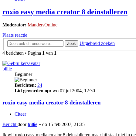
roxio easy media creator 8 deinstalleren
Moderator:
MandersOnline
Plaats reactie
Uitgebreid zoeken
Zoek
4 berichten • Pagina
1
van
1
billie
Beginner
Berichten:
24
Lid geworden op:
wo 07 jul 2004, 12:30
roxio easy media creator 8 deinstalleren
Citeer
Bericht
door
billie
»
do 15 feb 2007, 21:35
Ik wil roxio easy media creator 8 deinstalleren maar hij staat niet in d