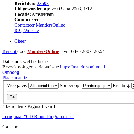
Berichten:
23698
Lid geworden op:
zo 03 aug 2003, 1:12
Locatie:
Amsterdam
Contacteer:
Contacteer MandersOnline
ICQ
Website
Citeer
Bericht
door
MandersOnline
»
vr 16 feb 2007, 20:54
Dat is ook wel het beste...
Bezoek ook gerust de website
https://mandersonline.nl
Omhoog
Plaats reactie
Weergave:
Sorteer op:
Richting:
4 berichten • Pagina
1
van
1
Terug naar “CD Brand Programma's”
Ga naar