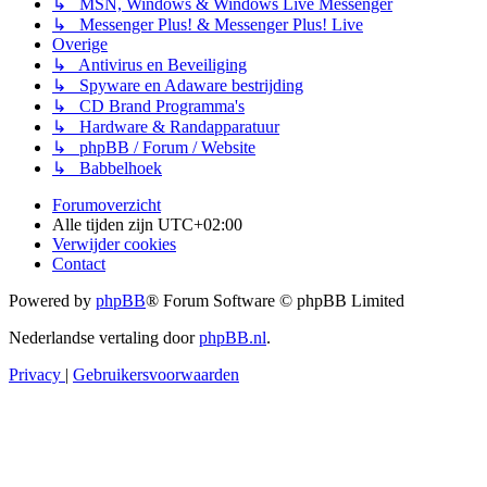
↳ MSN, Windows & Windows Live Messenger
↳ Messenger Plus! & Messenger Plus! Live
Overige
↳ Antivirus en Beveiliging
↳ Spyware en Adaware bestrijding
↳ CD Brand Programma's
↳ Hardware & Randapparatuur
↳ phpBB / Forum / Website
↳ Babbelhoek
Forumoverzicht
Alle tijden zijn
UTC+02:00
Verwijder cookies
Contact
Powered by
phpBB
® Forum Software © phpBB Limited
Nederlandse vertaling door
phpBB.nl
.
Privacy
|
Gebruikersvoorwaarden