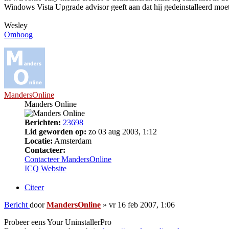
Windows Vista Upgrade advisor geeft aan dat hij gedeinstalleerd mo
Wesley
Omhoog
MandersOnline
Manders Online
Berichten:
23698
Lid geworden op:
zo 03 aug 2003, 1:12
Locatie:
Amsterdam
Contacteer:
Contacteer MandersOnline
ICQ
Website
Citeer
Bericht
door
MandersOnline
»
vr 16 feb 2007, 1:06
Probeer eens Your UninstallerPro