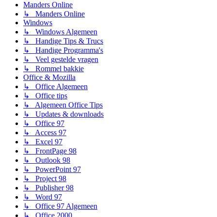
Manders Online
↳ Manders Online
Windows
↳ Windows Algemeen
↳ Handige Tips & Trucs
↳ Handige Programma's
↳ Veel gestelde vragen
↳ Rommel bakkie
Office & Mozilla
↳ Office Algemeen
↳ Office tips
↳ Algemeen Office Tips
↳ Updates & downloads
↳ Office 97
↳ Access 97
↳ Excel 97
↳ FrontPage 98
↳ Outlook 98
↳ PowerPoint 97
↳ Project 98
↳ Publisher 98
↳ Word 97
↳ Office 97 Algemeen
↳ Office 2000