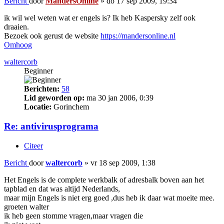
Bericht
door
MandersOnline
»
do 17 sep 2009, 19:34
ik wil wel weten wat er engels is? Ik heb Kaspersky zelf ook
draaien.
Bezoek ook gerust de website
https://mandersonline.nl
Omhoog
waltercorb
Beginner
Berichten:
58
Lid geworden op:
ma 30 jan 2006, 0:39
Locatie:
Gorinchem
Re: antivirusprograma
Citeer
Bericht
door
waltercorb
»
vr 18 sep 2009, 1:38
Het Engels is de complete werkbalk of adresbalk boven aan het
tapblad en dat was altijd Nederlands,
maar mijn Engels is niet erg goed ,dus heb ik daar wat moeite mee.
groeten walter
ik heb geen stomme vragen,maar vragen die