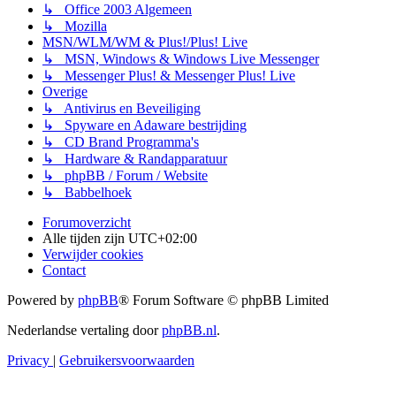
↳ Office 2003 Algemeen
↳ Mozilla
MSN/WLM/WM & Plus!/Plus! Live
↳ MSN, Windows & Windows Live Messenger
↳ Messenger Plus! & Messenger Plus! Live
Overige
↳ Antivirus en Beveiliging
↳ Spyware en Adaware bestrijding
↳ CD Brand Programma's
↳ Hardware & Randapparatuur
↳ phpBB / Forum / Website
↳ Babbelhoek
Forumoverzicht
Alle tijden zijn
UTC+02:00
Verwijder cookies
Contact
Powered by
phpBB
® Forum Software © phpBB Limited
Nederlandse vertaling door
phpBB.nl
.
Privacy
|
Gebruikersvoorwaarden