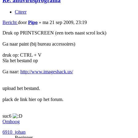
Re: antivirusprograma
Citeer
Bericht
door
Pipo
»
ma 21 sep 2009, 23:19
Druk op PRINTSCREEN (een toets naast scrol lock)
Ga naar paint (bij bureau accessoires)
druk op: CTRL + V
Sla het bestand op
Ga naar:
http://www.imageshack.us/
upload het bestand.
plack de link hier op het forum.
suc6
Omhoog
6910_johan
Beginner