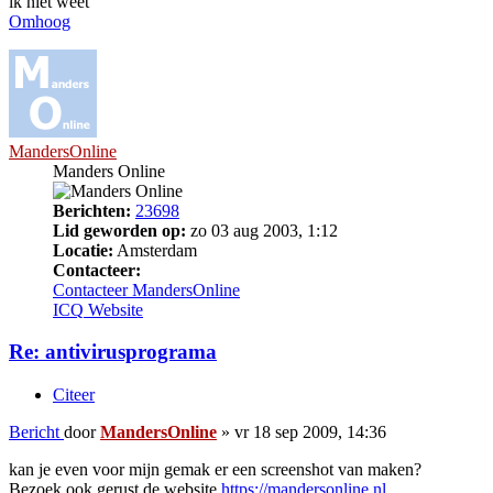
ik niet weet
Omhoog
MandersOnline
Manders Online
Berichten:
23698
Lid geworden op:
zo 03 aug 2003, 1:12
Locatie:
Amsterdam
Contacteer:
Contacteer MandersOnline
ICQ
Website
Re: antivirusprograma
Citeer
Bericht
door
MandersOnline
»
vr 18 sep 2009, 14:36
kan je even voor mijn gemak er een screenshot van maken?
Bezoek ook gerust de website
https://mandersonline.nl