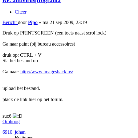
Re: antivirusprograma
Citeer
Bericht
door
Pipo
»
ma 21 sep 2009, 23:19
Druk op PRINTSCREEN (een toets naast scrol lock)
Ga naar paint (bij bureau accessoires)
druk op: CTRL + V
Sla het bestand op
Ga naar:
http://www.imageshack.us/
upload het bestand.
plack de link hier op het forum.
suc6
Omhoog
6910_johan
Beginner