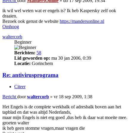
Bericht
door
MandersOnline
»
do 17 sep 2009, 19:34
ik wil wel weten wat er engels is? Ik heb Kaspersky zelf ook
draaien.
Bezoek ook gerust de website
https://mandersonline.nl
Omhoog
waltercorb
Beginner
Berichten:
58
Lid geworden op:
ma 30 jan 2006, 0:39
Locatie:
Gorinchem
Re: antivirusprograma
Citeer
Bericht
door
waltercorb
»
vr 18 sep 2009, 1:38
Het Engels is de complete werkbalk of adresbalk boven aan het
tapblad en dat was altijd Nederlands,
maar mijn Engels is niet erg goed ,dus heb ik daar wat moeite mee.
groeten walter
ik heb geen stomme vragen,maar vragen die