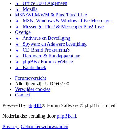
↳ Office 2003 Algemeen
↳ Mozilla
MSN/WLM/WM & Plus!/Plus! Live
↳ MSN, Windows & Windows Live Messenger
↳ Messenger Plus! & Messenger Plus! Live
Overige
↳ Antivirus en Beveiliging
↳ Spyware en Adaware bestrijding
↳ CD Brand Programma's
↳ Hardware & Randapparatuur
↳ phpBB / Forum / Website
↳ Babbelhoek
Forumoverzicht
Alle tijden zijn
UTC+02:00
Verwijder cookies
Contact
Powered by
phpBB
® Forum Software © phpBB Limited
Nederlandse vertaling door
phpBB.nl
.
Privacy
|
Gebruikersvoorwaarden