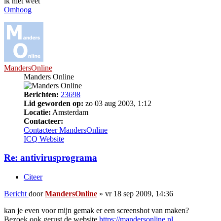
ik niet weet
Omhoog
MandersOnline
Manders Online
Berichten:
23698
Lid geworden op:
zo 03 aug 2003, 1:12
Locatie:
Amsterdam
Contacteer:
Contacteer MandersOnline
ICQ
Website
Re: antivirusprograma
Citeer
Bericht
door
MandersOnline
»
vr 18 sep 2009, 14:36
kan je even voor mijn gemak er een screenshot van maken?
Bezoek ook gerust de website
https://mandersonline.nl