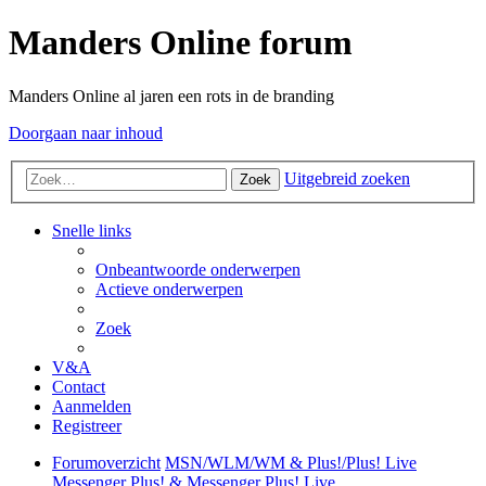
Manders Online forum
Manders Online al jaren een rots in de branding
Doorgaan naar inhoud
Uitgebreid zoeken
Zoek
Snelle links
Onbeantwoorde onderwerpen
Actieve onderwerpen
Zoek
V&A
Contact
Aanmelden
Registreer
Forumoverzicht
MSN/WLM/WM & Plus!/Plus! Live
Messenger Plus! & Messenger Plus! Live