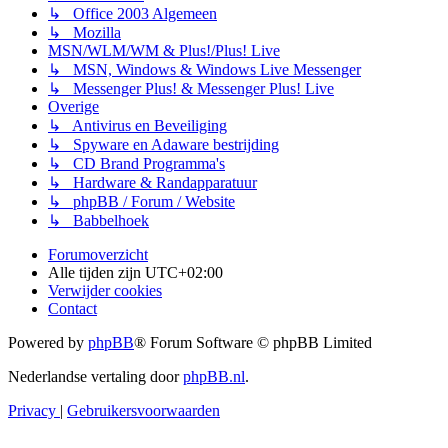
↳ Office 2003 Algemeen
↳ Mozilla
MSN/WLM/WM & Plus!/Plus! Live
↳ MSN, Windows & Windows Live Messenger
↳ Messenger Plus! & Messenger Plus! Live
Overige
↳ Antivirus en Beveiliging
↳ Spyware en Adaware bestrijding
↳ CD Brand Programma's
↳ Hardware & Randapparatuur
↳ phpBB / Forum / Website
↳ Babbelhoek
Forumoverzicht
Alle tijden zijn
UTC+02:00
Verwijder cookies
Contact
Powered by
phpBB
® Forum Software © phpBB Limited
Nederlandse vertaling door
phpBB.nl
.
Privacy
|
Gebruikersvoorwaarden