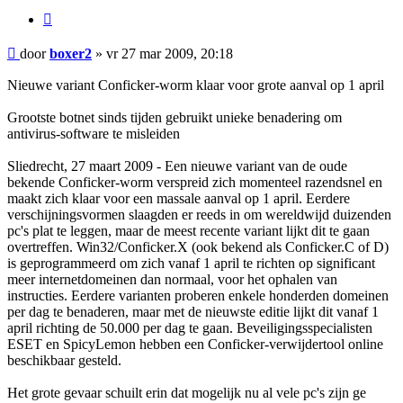
Citeer
Bericht
door
boxer2
»
vr 27 mar 2009, 20:18
Nieuwe variant Conficker-worm klaar voor grote aanval op 1 april
Grootste botnet sinds tijden gebruikt unieke benadering om
antivirus-software te misleiden
Sliedrecht, 27 maart 2009 - Een nieuwe variant van de oude
bekende Conficker-worm verspreid zich momenteel razendsnel en
maakt zich klaar voor een massale aanval op 1 april. Eerdere
verschijningsvormen slaagden er reeds in om wereldwijd duizenden
pc's plat te leggen, maar de meest recente variant lijkt dit te gaan
overtreffen. Win32/Conficker.X (ook bekend als Conficker.C of D)
is geprogrammeerd om zich vanaf 1 april te richten op significant
meer internetdomeinen dan normaal, voor het ophalen van
instructies. Eerdere varianten proberen enkele honderden domeinen
per dag te benaderen, maar met de nieuwste editie lijkt dit vanaf 1
april richting de 50.000 per dag te gaan. Beveiligingsspecialisten
ESET en SpicyLemon hebben een Conficker-verwijdertool online
beschikbaar gesteld.
Het grote gevaar schuilt erin dat mogelijk nu al vele pc's zijn ge