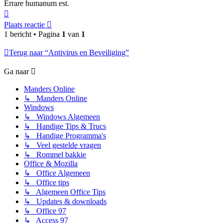
Errare humanum est.
Omhoog
Plaats reactie
1 bericht • Pagina
1
van
1
Terug naar “Antivirus en Beveiliging”
Ga naar
Manders Online
↳ Manders Online
Windows
↳ Windows Algemeen
↳ Handige Tips & Trucs
↳ Handige Programma's
↳ Veel gestelde vragen
↳ Rommel bakkie
Office & Mozilla
↳ Office Algemeen
↳ Office tips
↳ Algemeen Office Tips
↳ Updates & downloads
↳ Office 97
↳ Access 97