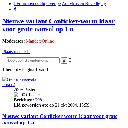
Forumoverzicht
Overige
Antivirus en Beveiliging
Zoek
Nieuwe variant Conficker-worm klaar
voor grote aanval op 1 a
Moderator:
MandersOnline
Plaats reactie
Uitgebreid
Zoek
zoeken
1 bericht • Pagina
1
van
1
boxer2
200+ Poster
Berichten:
298
Lid geworden op:
do 21 okt 2004, 15:59
Nieuwe variant Conficker-worm klaar voor grote
aanval op 1 a