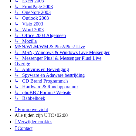
↳ Excel 2003
↳ FrontPage 2003
↳ OneNote 2003
↳ Outlook 2003
↳ Visio 2003
↳ Word 2003
↳ Office 2003 Algemeen
↳ Mozilla
MSN/WLM/WM & Plus!/Plus! Live
↳ MSN, Windows & Windows Live Messenger
↳ Messenger Plus! & Messenger Plus! Live
Overige
↳ Antivirus en Beveiliging
↳ Spyware en Adaware bestrijding
↳ CD Brand Programma's
↳ Hardware & Randapparatuur
↳ phpBB / Forum / Website
↳ Babbelhoek
Forumoverzicht
Alle tijden zijn
UTC+02:00
Verwijder cookies
Contact