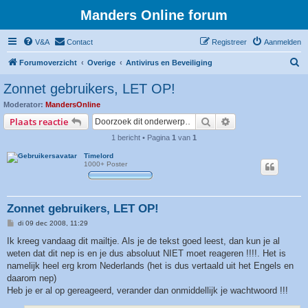
Manders Online forum
V&A
Contact
Registreer
Aanmelden
Z
Forumoverzicht
Overige
Antivirus en Beveiliging
o
Zonnet gebruikers, LET OP!
e
Moderator:
MandersOnline
k
Zoek
Uitgebreid zoeken
Plaats reactie
1 bericht • Pagina
1
van
1
Timelord
1000+ Poster
Zonnet gebruikers, LET OP!
B
di 09 dec 2008, 11:29
e
r
Ik kreeg vandaag dit mailtje. Als je de tekst goed leest, dan kun je al
i
weten dat dit nep is en je dus absoluut NIET moet reageren !!!!. Het is
c
h
namelijk heel erg krom Nederlands (het is dus vertaald uit het Engels en
t
daarom nep)
Heb je er al op gereageerd, verander dan onmiddellijk je wachtwoord !!!