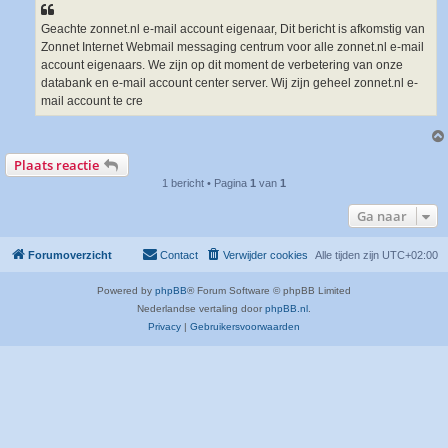
Geachte zonnet.nl e-mail account eigenaar, Dit bericht is afkomstig van
Zonnet Internet Webmail messaging centrum voor alle zonnet.nl e-mail
account eigenaars. We zijn op dit moment de verbetering van onze
databank en e-mail account center server. Wij zijn geheel zonnet.nl e-
mail account te cre
Plaats reactie
1 bericht • Pagina
1
van
1
Ga naar
Forumoverzicht
Contact
Verwijder cookies
Alle tijden zijn
UTC+02:00
Powered by
phpBB
® Forum Software © phpBB Limited
Nederlandse vertaling door
phpBB.nl
.
Privacy
|
Gebruikersvoorwaarden