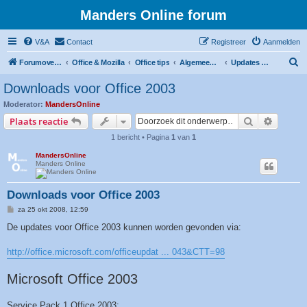
Manders Online forum
V&A
Contact
Registreer
Aanmelden
Z
Forumoverzicht
Office & Mozilla
Office tips
Algemeen Office Tips
Updates & downloads
o
Downloads voor Office 2003
e
Moderator:
MandersOnline
k
Zoek
Uitgebr
Plaats reactie
1 bericht • Pagina
1
van
1
MandersOnline
Manders Online
Downloads voor Office 2003
B
za 25 okt 2008, 12:59
e
r
De updates voor Office 2003 kunnen worden gevonden via:
i
c
h
http://office.microsoft.com/officeupdat ... 043&CTT=98
t
Microsoft Office 2003
Service Pack 1 Office 2003: