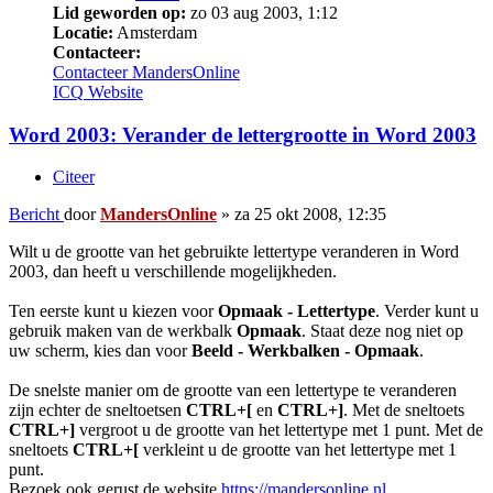
Lid geworden op:
zo 03 aug 2003, 1:12
Locatie:
Amsterdam
Contacteer:
Contacteer MandersOnline
ICQ
Website
Word 2003: Verander de lettergrootte in Word 2003
Citeer
Bericht
door
MandersOnline
»
za 25 okt 2008, 12:35
Wilt u de grootte van het gebruikte lettertype veranderen in Word
2003, dan heeft u verschillende mogelijkheden.
Ten eerste kunt u kiezen voor
Opmaak - Lettertype
. Verder kunt u
gebruik maken van de werkbalk
Opmaak
. Staat deze nog niet op
uw scherm, kies dan voor
Beeld - Werkbalken - Opmaak
.
De snelste manier om de grootte van een lettertype te veranderen
zijn echter de sneltoetsen
CTRL+[
en
CTRL+]
. Met de sneltoets
CTRL+]
vergroot u de grootte van het lettertype met 1 punt. Met de
sneltoets
CTRL+[
verkleint u de grootte van het lettertype met 1
punt.
Bezoek ook gerust de website
https://mandersonline.nl